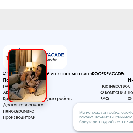
© 2026. Строительный интернет-магазин «ROOF&FACADE»
Помощь
И
Главная
Партнерство
Ст
Акции и скидки
О компании
По
Кровельные и фасадные работы
FAQ
Об
Доставка и оплата
Контакты
Сб
Пенокерамика
Мы используем файлы cookie 
контент. Нажимая «Принимаю»
Производители
браузера. Подробнее:
полит