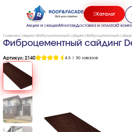
Каталог
Акции и скидки
Монтаж
Доставка и оплата
О комп
Главная
>
Сайдинг
>
Фиброцементный сайдинг
>
Фиброцементный сайдин
Фиброцементный сайдинг D
Артикул: 2140
4.5
|
30 заказов