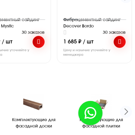
ементный сайдинг
Фиброцементный сайдинг
 Mystic
Decover Bordo
30 заказов
30 заказов
 / шт
1 685 ₽ / шт
личие уточняйте у
Цену и наличие уточняйте у
ра
менеджера
Комплектующие для
Комплектующие для
фасадной доски
фасадной плитки