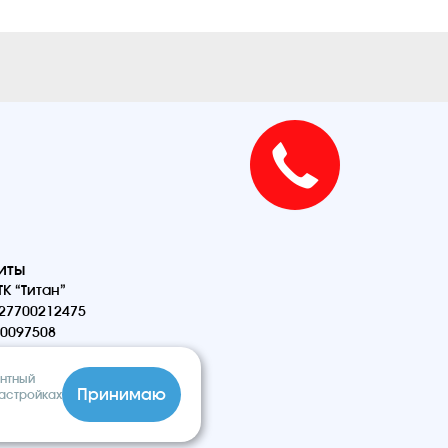
иты
К “Титан”
27700212475
0097508
антный
Принимаю
настройках