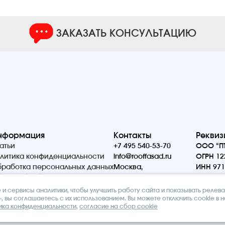
ЗАКАЗАТЬ КОНСУЛЬТАЦИЮ
нформация
Контакты
Реквиз
атьи
+7 495 540-53-70
ООО “ПТ
литика конфиденциальности
info@rooffasad.ru
ОГРН 12
работка персональных данных
Москва,
ИНН 971
ор и обработка cookie
Волоколамское шоссе
142, офис 606, 6 этаж
и сервисы аналитики, чтобы улучшить работу сайта и показывать релев
, вы соглашаетесь с их использованием. Вы можете отключить cookie в 
ика конфиденциальности
,
согласие на сбор cookie