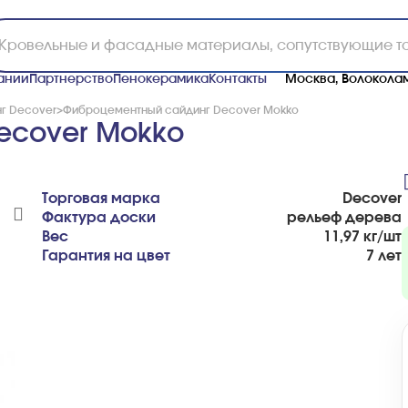
ании
Партнерство
Пенокерамика
Контакты
Москва, Волоколам
г Decover
>
Фиброцементный сайдинг Decover Mokko
ecover Mokko
Торговая марка
Decover
Фактура доски
рельеф дерева
Вес
11,97 кг/шт
Гарантия на цвет
7 лет