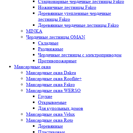
Стационарные чердачные лестницы Fakro
Ножничные лестницы Fakro
Деревянные утепленные чердачные
лестницы Fakro
Деревянные чердачные лестницы Fakro
MINKA
Чердачные лестницы OMAN
Складные
Раздвижные
Чердачные лестницы с электроприводом
Противопожарные
Мансардные окна
Мансардные окна Dakea
Мансардные окна Rooflite+
Мансардные окна Fakro
Мансардные окна WERSO
Глухие
Открываемые
Для купольных домов
Мансардные окна Velux
Мансардные окна Roto
Деревянные
Пластиковые