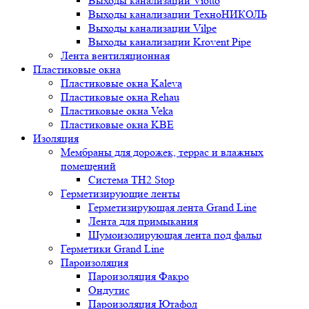
Выходы канализации Viotto
Выходы канализации ТехноНИКОЛЬ
Выходы канализации Vilpe
Выходы канализации Krovent Pipe
Лента вентиляционная
Пластиковые окна
Пластиковые окна Kaleva
Пластиковые окна Rehau
Пластиковые окна Veka
Пластиковые окна KBE
Изоляция
Мембраны для дорожек, террас и влажных
помещений
Система TH2 Stop
Герметизирующие ленты
Герметизирующая лента Grand Line
Лента для примыкания
Шумоизолирующая лента под фальц
Герметики Grand Line
Пароизоляция
Пароизоляция Факро
Ондутис
Пароизоляция Ютафол