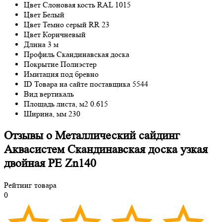
Цвет
Слоновая кость RAL 1015
Цвет
Белый
Цвет
Темно серый RR 23
Цвет
Коричневый
Длина
3 м
Профиль
Скандинавская доска
Покрытие
Полиэстер
Имитация
под бревно
ID Товара на сайте поставщика
5544
Вид
вертикаль
Площадь листа, м2
0.615
Ширина, мм
230
Отзывы о Металлический сайдинг
Аквасистем Скандинавская доска узкая
двойная PE Zn140
Рейтинг товара
0