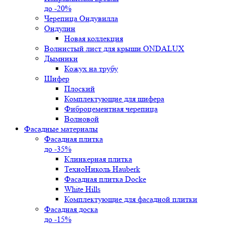
до -20%
Черепица Ондувилла
Ондулин
Новая коллекция
Волнистый лист для крыши ONDALUX
Дымники
Кожух на трубу
Шифер
Плоский
Комплектующие для шифера
Фиброцементная черепица
Волновой
Фасадные материалы
Фасадная плитка
до -35%
Клинкерная плитка
ТехноНиколь Hauberk
Фасадная плитка Docke
White Hills
Комплектующие для фасадной плитки
Фасадная доска
до -15%