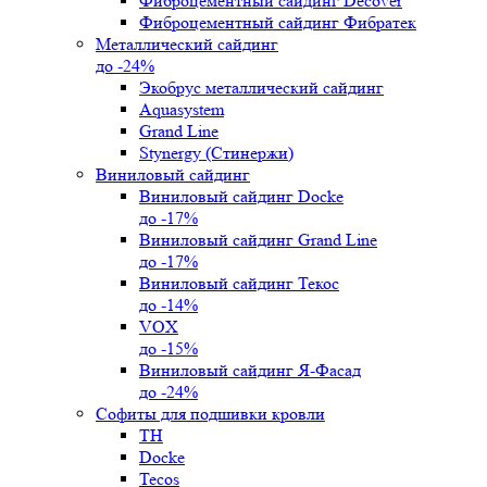
Фиброцементный сайдинг Decover
Фиброцементный сайдинг Фибратек
Металлический сайдинг
до -24%
Экобрус металлический сайдинг
Aquasystem
Grand Line
Stynergy (Стинержи)
Виниловый сайдинг
Виниловый сайдинг Docke
до -17%
Виниловый сайдинг Grand Line
до -17%
Виниловый сайдинг Текос
до -14%
VOX
до -15%
Виниловый сайдинг Я-Фасад
до -24%
Софиты для подшивки кровли
ТН
Docke
Tecos