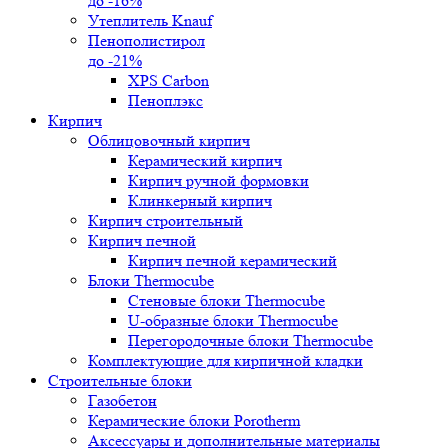
до -16%
Утеплитель Knauf
Пенополистирол
до -21%
XPS Carbon
Пеноплэкс
Кирпич
Облицовочный кирпич
Керамический кирпич
Кирпич ручной формовки
Клинкерный кирпич
Кирпич строительный
Кирпич печной
Кирпич печной керамический
Блоки Thermocube
Стеновые блоки Thermocube
U-образные блоки Thermocube
Перегородочные блоки Thermocube
Комплектующие для кирпичной кладки
Строительные блоки
Газобетон
Керамические блоки Porotherm
Аксессуары и дополнительные материалы