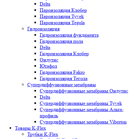
Delta
Пароизоляция Клобер
Пароизоляция Tyvek
Пароизоляция Tegola
Гидроизоляция
Гидроизоляция фундамента
Гидроизоляция пола
Delta
Гидроизоляция Клобер
Ондутис
Ютафол
Гидроизоляция Fakro
Гидроизоляция Тегола
Супердиффузионные мембраны
Супердиффузионные мембраны Ондутис
Delta
Супердиффузионные мембраны Tyvek
Супердиффузионные мембраны Альта-
профиль
Супердиффузионные мембраны Viberton
Товары K-Flex
Трубки K-Flex