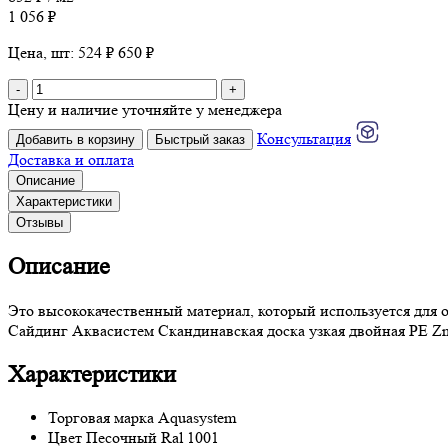
1 056 ₽
Цена, шт: 524 ₽
650 ₽
-
+
Цену и наличие уточняйте у менеджера
Консультация
Добавить в корзину
Быстрый заказ
Доставка и оплата
Описание
Характеристики
Отзывы
Описание
Это
высококачественный
материал
,
который
используется
для
Сайдинг
Аквасистем
Скандинавская
доска
узкая
двойная
PE
Z
Характеристики
Торговая марка
Aquasystem
Цвет
Песочный Ral 1001