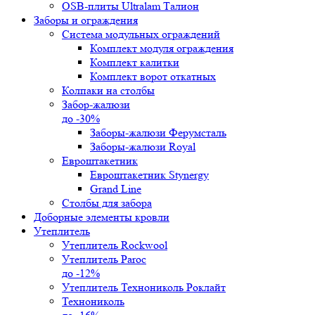
OSB-плиты Ultralam Талион
Заборы и ограждения
Система модульных ограждений
Комплект модуля ограждения
Комплект калитки
Комплект ворот откатных
Колпаки на столбы
Забор-жалюзи
до -30%
Заборы-жалюзи Ферумсталь
Заборы-жалюзи Royal
Евроштакетник
Евроштакетник Stynergy
Grand Line
Столбы для забора
Доборные элементы кровли
Утеплитель
Утеплитель Rockwool
Утеплитель Paroc
до -12%
Утеплитель Технониколь Роклайт
Технониколь