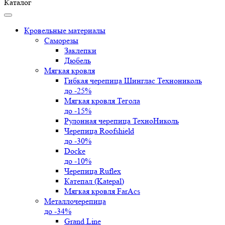
Каталог
Кровельные материалы
Саморезы
Заклепки
Дюбель
Мягкая кровля
Гибкая черепица Шинглас Технониколь
до -25%
Мягкая кровля Тегола
до -15%
Рулонная черепица ТехноНиколь
Черепица Roofshield
до -30%
Docke
до -10%
Черепица Ruflex
Катепал (Katepal)
Мягкая кровля FarAcs
Металлочерепица
до -34%
Grand Line