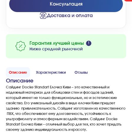
Консультация
Доставка и оплата
Гарантия лучшей цены
Ниже средней рыночной
Описание
Характеристики
Отзывы
Описание
Сайдинг
Docke
Standart
Елочка
Киви
–
это
качественный
и
надежный
материал
для
облицовки
стен
и
фасадов
зданий
,
который
имеет
не
только
функциональные
,
но
и
эстетические
свойства
.
Его
уникальный
дизайн
в
виде
елочки
Киви
придает
зданию
привлекательность
.
Сайдинг
изготовлен
из
качественного
ПВХ
,
что
обеспечивает
ему
долговечность
,
устойчивость
к
ультрафиолету
и
атмосферным
воздействиям
.
Сайдинг
Docke
Standart
Елочка
Киви
–
отличный
выбор
для
тех
,
кто
хочет
придать
своему
зданию
индивидуальность
и
красоту
.