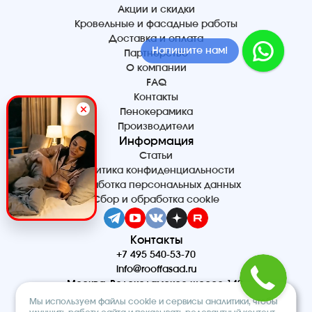
Акции и скидки
Кровельные и фасадные работы
Доставка и оплата
Напишите нам!
Партнерство
О компании
FAQ
Контакты
Пенокерамика
Производители
Информация
Статьи
Политика конфиденциальности
Обработка персональных данных
Сбор и обработка cookie
Контакты
+7 495 540-53-70
info@rooffasad.ru
Москва, Волоколамское шоссе 142,
офис 606, 6 этаж
Мы используем файлы cookie и сервисы аналитики, чтобы