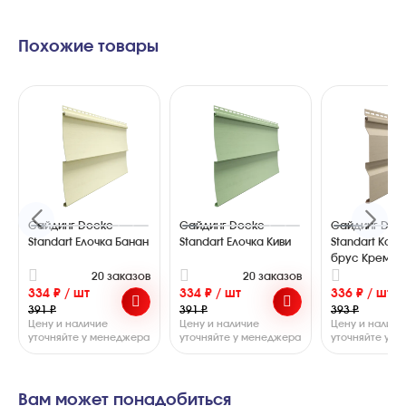
Похожие товары
Сайдинг Docke
Сайдинг Docke
Сайдинг Doc
Standart Елочка Банан
Standart Елочка Киви
Standart Кор
брус Крем-б
20 заказов
20 заказов
2
334 ₽ / шт
334 ₽ / шт
336 ₽ / шт
391 ₽
391 ₽
393 ₽
Цену и наличие
Цену и наличие
Цену и наличи
уточняйте у менеджера
уточняйте у менеджера
уточняйте у 
Вам может понадобиться