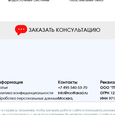
Водосточные системы
Пластиковые окна
ЗАКАЗАТЬ КОНСУЛЬТАЦИЮ
нформация
Контакты
Реквиз
атьи
+7 495 540-53-70
ООО “ПТ
литика конфиденциальности
info@rooffasad.ru
ОГРН 12
работка персональных данных
Москва,
ИНН 971
ор и обработка cookie
Волоколамское шоссе
142, офис 606, 6 этаж
и сервисы аналитики, чтобы улучшить работу сайта и показывать релев
, вы соглашаетесь с их использованием. Вы можете отключить cookie в 