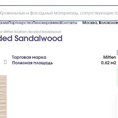
ании
Партнерство
Пенокерамика
Контакты
Москва, Волоколам
г Mitten Southern Beaded Sandalwood
aded Sandalwood
Торговая марка
Mitten
Полезная площадь
0.62 м2