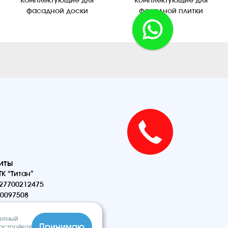
Комплектующие для
Комплектующие для
фасадной доски
фасадной плитки
иты
К “Титан”
27700212475
0097508
антный
Принимаю
настройках