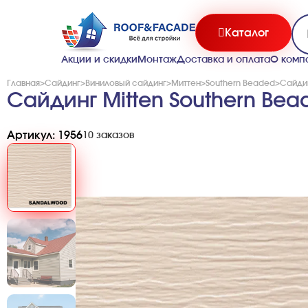
Каталог
Акции и скидки
Монтаж
Доставка и оплата
О комп
Главная
>
Сайдинг
>
Виниловый сайдинг
>
Миттен
>
Southern Beaded
>
Сайдин
Сайдинг Mitten Southern Be
Артикул: 1956
10 заказов