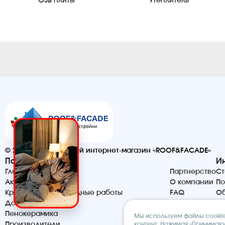
OSB плиты
Утеплитель
© 2026. Строительный интернет-магазин «ROOF&FACADE»
Помощь
И
Главная
Партнерство
Ст
Акции и скидки
О компании
По
Кровельные и фасадные работы
FAQ
Об
Доставка и оплата
Контакты
Сб
Пенокерамика
Мы используем файлы cookie 
контент. Нажимая «Принимаю»
Производители