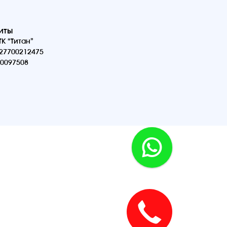
иты
К “Титан”
27700212475
0097508