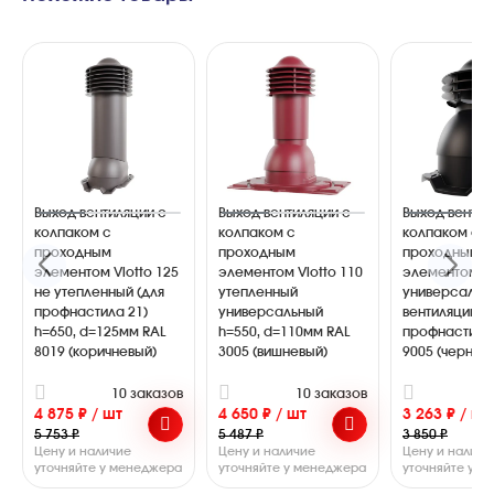
Выход вентиляции с
Выход вентиляции с
Выход вентил
колпаком с
колпаком с
колпаком с
проходным
проходным
проходным
элементом Viotto 125
элементом Viotto 110
элементом Vi
не утепленный (для
утепленный
универсальн
профнастила 21)
универсальный
вентиляции (
h=650, d=125мм RAL
h=550, d=110мм RAL
профнастила 
8019 (коричневый)
3005 (вишневый)
9005 (черный
10 заказов
10 заказов
1
4 875 ₽ / шт
4 650 ₽ / шт
3 263 ₽ / шт
5 753 ₽
5 487 ₽
3 850 ₽
Цену и наличие
Цену и наличие
Цену и наличи
уточняйте у менеджера
уточняйте у менеджера
уточняйте у 