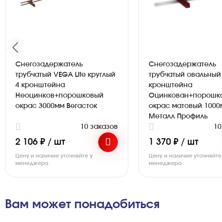
Снегозадержатель
Снегозадержатель
трубчатый VEGA Lite круглый
трубчатый овальный
4 кронштейна
кронштейна
Неоцинков+порошковый
Оцинкован+порошк
окрас 3000мм Вегасток
окрас матовый 1000
Металл Профиль
10 заказов
10
2 106 ₽ / шт
1 370 ₽ / шт
Цену и наличие уточняйте у
Цену и наличие уточняйте
менеджера
менеджера
Вам может понадобиться