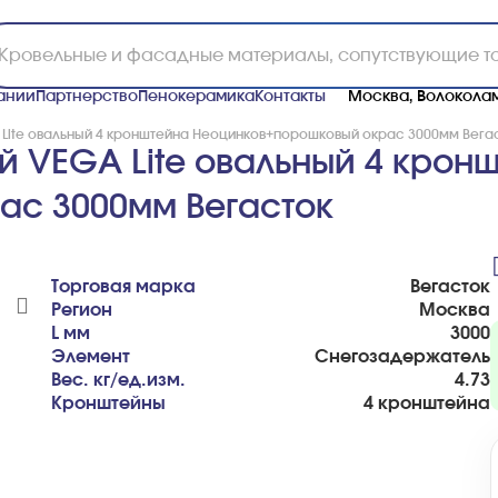
ании
Партнерство
Пенокерамика
Контакты
Москва, Волоколам
Lite овальный 4 кронштейна Неоцинков+порошковый окрас 3000мм Вега
 VEGA Lite овальный 4 крон
ас 3000мм Вегасток
Торговая марка
Вегасток
Регион
Москва
L мм
3000
Элемент
Снегозадержатель
Вес. кг/ед.изм.
4.73
Кронштейны
4 кронштейна