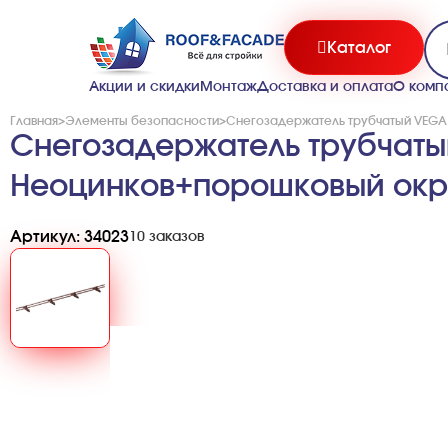
Каталог
Акции и скидки
Монтаж
Доставка и оплата
О комп
Главная
>
Элементы безопасности
>
Снегозадержатель трубчатый VEGA 
Снегозадержатель трубчатый
Неоцинков+порошковый окр
Артикул: 34023
10 заказов