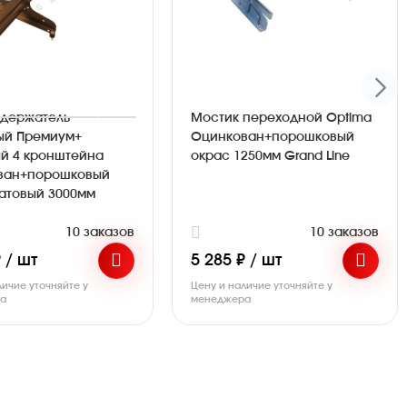
адержатель
Мостик переходной Optima
ый Премиум+
Оцинкован+порошковый
й 4 кронштейна
окрас 1250мм Grand Line
ван+порошковый
атовый 3000мм
10 заказов
10 заказов
 / шт
5 285 ₽ / шт
личие уточняйте у
Цену и наличие уточняйте у
ра
менеджера