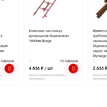
Комплект лестница
Снегоз
 2
кровельная Оцинкован
трубчат
1800мм Borge
овальны
овый
Оцинко
мм
окрас м
Stynergy
 заказов
10 заказов
4 836 ₽ / шт
2 633 ₽
 у
Цену и наличие уточняйте у
Цену и на
менеджера
менедже