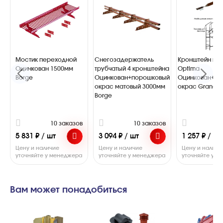
Мостик переходной
Снегозадержатель
Кронштейн ко
Оцинкован 1500мм
трубчатый 4 кронштейна
Optima
Borge
Оцинкован+порошковый
Оцинкован+п
окрас матовый 3000мм
окрас Grand L
Borge
10 заказов
10 заказов
1
5 831 ₽ / шт
3 094 ₽ / шт
1 257 ₽ / шт
Цену и наличие
Цену и наличие
Цену и наличи
уточняйте у менеджера
уточняйте у менеджера
уточняйте у 
Вам может понадобиться