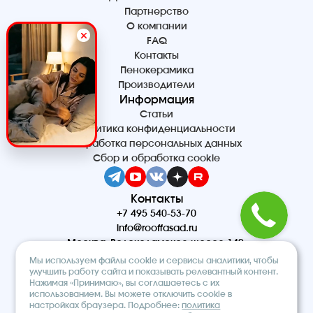
Партнерство
О компании
FAQ
Контакты
Пенокерамика
Производители
Информация
Статьи
Политика конфиденциальности
Обработка персональных данных
Сбор и обработка cookie
Контакты
+7 495 540-53-70
info@rooffasad.ru
Москва, Волоколамское шоссе 142,
офис 606, 6 этаж
Мы используем файлы cookie и сервисы аналитики, чтобы
Реквизиты
улучшить работу сайта и показывать релевантный контент.
Нажимая «Принимаю», вы соглашаетесь с их
ООО “ПТК “Титан”
использованием. Вы можете отключить cookie в
ОГРН 1227700212475
настройках браузера. Подробнее:
политика