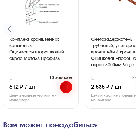
Комплект кронштейнов
Снегозадержатель
коньковых
трубчатый, универс
Оцинкован+порошковый
кронштейн 4 кронш
окрас Металл Профиль
Оцинкован+порошк
окрас 3000мм Borge
10 заказов
10
512 ₽ / шт
2 535 ₽ / шт
Цену и наличие уточняйте у
Цену и наличие уточняйте
менеджера
менеджера
Вам может понадобиться