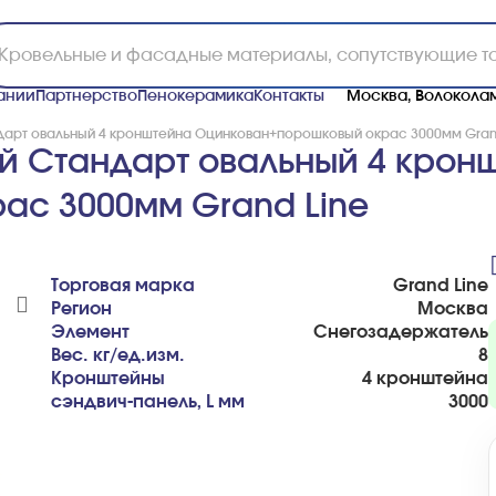
ании
Партнерство
Пенокерамика
Контакты
Москва, Волоколам
арт овальный 4 кронштейна Оцинкован+порошковый окрас 3000мм Gran
й Стандарт овальный 4 крон
ас 3000мм Grand Line
Торговая марка
Grand Line
Регион
Москва
Элемент
Снегозадержатель
Вес. кг/ед.изм.
8
Кронштейны
4 кронштейна
сэндвич-панель, L мм
3000