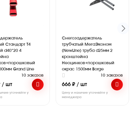
адержатель
Снегозадержатель
ый Стандарт Т4
трубчатый МегаЭконом
й d40*20 4
(NewLine) труба d25мм 2
ейна
кронштейна
ков+порошковый
Неоцинков+порошковый
000мм Grand Line
окрас 1500мм Borge
10 заказов
10 заказов
 / шт
666 ₽ / шт
личие уточняйте у
Цену и наличие уточняйте у
ра
менеджера