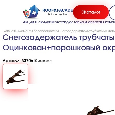
Каталог
Акции и скидки
Монтаж
Доставка и оплата
О комп
Главная
>
Элементы безопасности
>
Снегозадержатель трубчатый Станд
Снегозадержатель трубчаты
Оцинкован+порошковый окр
Артикул: 33706
10 заказов