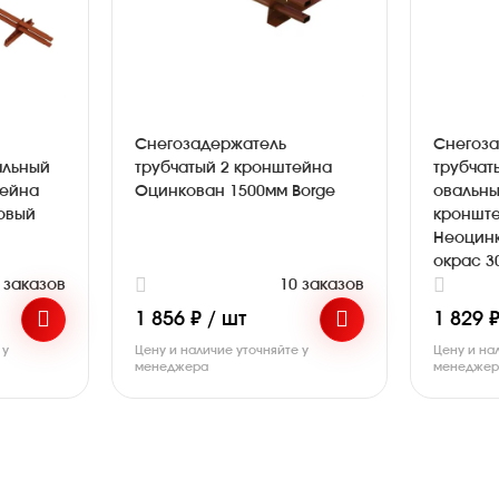
Снегозадержатель
Снегоз
альный
трубчатый 2 кронштейна
трубчат
тейна
Оцинкован 1500мм Borge
овальны
овый
кроншт
Неоцин
окрас 3
 заказов
10 заказов
1 856 ₽ / шт
1 829 ₽
 у
Цену и наличие уточняйте у
Цену и на
менеджера
менедже