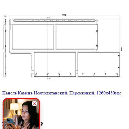
Панель Камень Неаполитанский, Персиковый, 1260х450мм
20 заказов
705 ₽ / шт
895 ₽
Цена, м2:
303 ₽
385 ₽