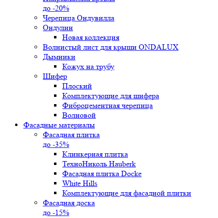
до -20%
Черепица Ондувилла
Ондулин
Новая коллекция
Волнистый лист для крыши ONDALUX
Дымники
Кожух на трубу
Шифер
Плоский
Комплектующие для шифера
Фиброцементная черепица
Волновой
Фасадные материалы
Фасадная плитка
до -35%
Клинкерная плитка
ТехноНиколь Hauberk
Фасадная плитка Docke
White Hills
Комплектующие для фасадной плитки
Фасадная доска
до -15%