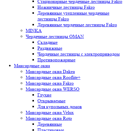
Стационарные чердачные лестницы Fakro
Ножничные лестницы Fakro
Деревянные утепленные чердачные
лестницы Fakro
Деревянные чердачные лестницы Fakro
MINKA
Чердачные лестницы OMAN
Складные
Раздвижные
Чердачные лестницы с электроприводом
Противопожарные
Мансардные окна
Мансардные окна Dakea
Мансардные окна Rooflite+
Мансардные окна Fakro
Мансардные окна WERSO
Глухие
Открываемые
Для купольных домов
Мансардные окна Velux
Мансардные окна Roto
Деревянные
Пластиковые