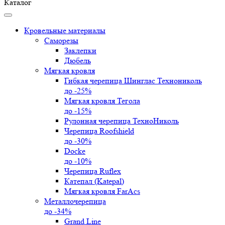
Каталог
Кровельные материалы
Саморезы
Заклепки
Дюбель
Мягкая кровля
Гибкая черепица Шинглас Технониколь
до -25%
Мягкая кровля Тегола
до -15%
Рулонная черепица ТехноНиколь
Черепица Roofshield
до -30%
Docke
до -10%
Черепица Ruflex
Катепал (Katepal)
Мягкая кровля FarAcs
Металлочерепица
до -34%
Grand Line