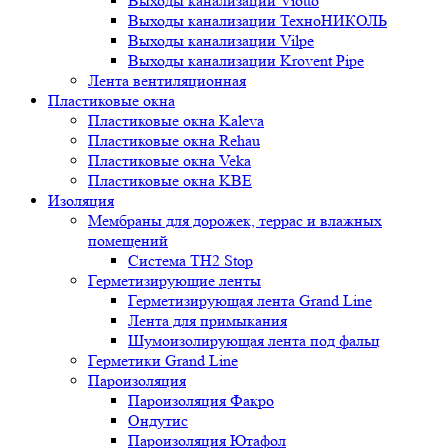
Выходы канализации Viotto
Выходы канализации ТехноНИКОЛЬ
Выходы канализации Vilpe
Выходы канализации Krovent Pipe
Лента вентиляционная
Пластиковые окна
Пластиковые окна Kaleva
Пластиковые окна Rehau
Пластиковые окна Veka
Пластиковые окна KBE
Изоляция
Мембраны для дорожек, террас и влажных
помещений
Система TH2 Stop
Герметизирующие ленты
Герметизирующая лента Grand Line
Лента для примыкания
Шумоизолирующая лента под фальц
Герметики Grand Line
Пароизоляция
Пароизоляция Факро
Ондутис
Пароизоляция Ютафол