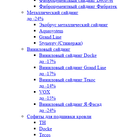
Фиброцементный сайдинг Decover
Фиброцементный сайдинг Фибратек
Металлический сайдинг
до -24%
Экобрус металлический сайдинг
Aquasystem
Grand Line
Stynergy (Стинержи)
Виниловый сайдинг
Виниловый сайдинг Docke
до -17%
Виниловый сайдинг Grand Line
до -17%
Виниловый сайдинг Текос
до -14%
VOX
до -15%
Виниловый сайдинг Я-Фасад
до -24%
Софиты для подшивки кровли
ТН
Docke
Tecos