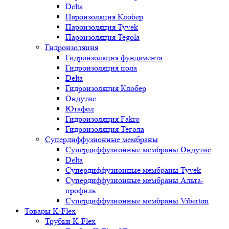
Delta
Пароизоляция Клобер
Пароизоляция Tyvek
Пароизоляция Tegola
Гидроизоляция
Гидроизоляция фундамента
Гидроизоляция пола
Delta
Гидроизоляция Клобер
Ондутис
Ютафол
Гидроизоляция Fakro
Гидроизоляция Тегола
Супердиффузионные мембраны
Супердиффузионные мембраны Ондутис
Delta
Супердиффузионные мембраны Tyvek
Супердиффузионные мембраны Альта-
профиль
Супердиффузионные мембраны Viberton
Товары K-Flex
Трубки K-Flex