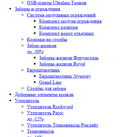
OSB-плиты Ultralam Талион
Заборы и ограждения
Система модульных ограждений
Комплект модуля ограждения
Комплект калитки
Комплект ворот откатных
Колпаки на столбы
Забор-жалюзи
до -30%
Заборы-жалюзи Ферумсталь
Заборы-жалюзи Royal
Евроштакетник
Евроштакетник Stynergy
Grand Line
Столбы для забора
Доборные элементы кровли
Утеплитель
Утеплитель Rockwool
Утеплитель Paroc
до -12%
Утеплитель Технониколь Роклайт
Технониколь