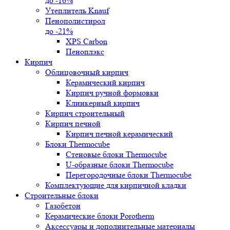
до -16%
Утеплитель Knauf
Пенополистирол
до -21%
XPS Carbon
Пеноплэкс
Кирпич
Облицовочный кирпич
Керамический кирпич
Кирпич ручной формовки
Клинкерный кирпич
Кирпич строительный
Кирпич печной
Кирпич печной керамический
Блоки Thermocube
Стеновые блоки Thermocube
U-образные блоки Thermocube
Перегородочные блоки Thermocube
Комплектующие для кирпичной кладки
Строительные блоки
Газобетон
Керамические блоки Porotherm
Аксессуары и дополнительные материалы