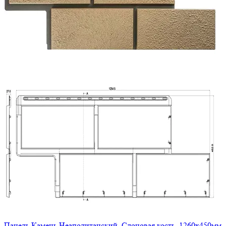
Панель Камень Неаполитанский, Слоновая кость, 1260х450мм