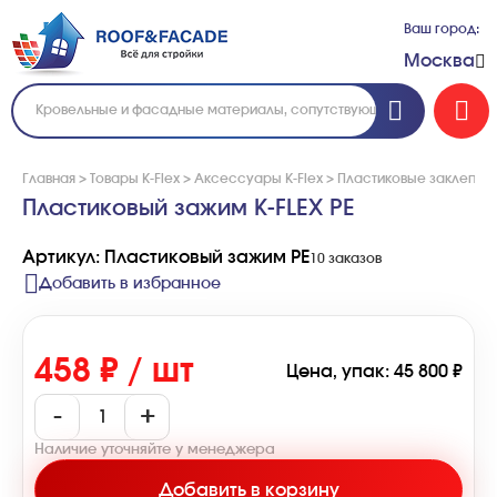
Ваш город:
Москва
Главная
>
Товары K-Flex
>
Аксессуары K-Flex
>
Пластиковые заклепки K
Пластиковый зажим K-FLEX PE
Артикул: Пластиковый зажим PE
10 заказов
Добавить в избранное
458 ₽ / шт
Цена, упак: 45 800 ₽
-
+
Наличие уточняйте у менеджера
Добавить в корзину