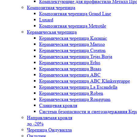
Комплектующие для профнастила Металл Пр
Композитная черепица
Композитная черепица Grand Line
Luxard
Композитная черепица Metrotile
Керамическая черепица
Керамическая черепица Koramic
Керамическая черепица Maruso
Керамическая черепица Creaton
Керамическая черепица Tejas Borja
Керамическая черепица Erlus
Керамическая черепица Braas
Керамическая черепица ABC
Керамическая черепица ABC Klinkergruppe
Керамическая черепица La Escandella
Керамическая черепица Roben
Керамическая черепица Rongguan
Сланцевая кровля
Система безопасности и снегозадержания Ке
Направляемая кровля
до -20%
Черепица Ондувилла
Ондулин