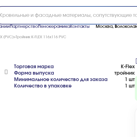
ании
Партнерство
Пенокерамика
Контакты
Москва, Волоколам
Х (PVC)
>
Тройник K-FLEX 116x116 PVC
Торговая марка
K-Flex
Форма выпуска
тройник
Минимальное количество для заказа
1 шт
Количество в упаковке
1 шт