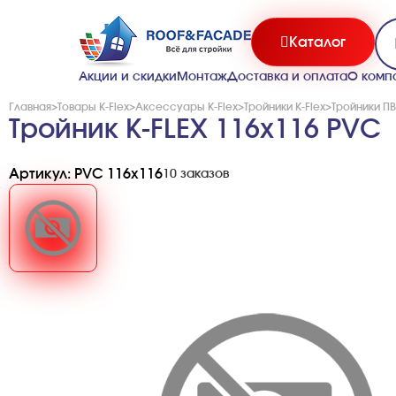
Каталог
Акции и скидки
Монтаж
Доставка и оплата
О комп
Главная
>
Товары K-Flex
>
Аксессуары K-Flex
>
Тройники K-Flex
>
Тройники ПВ
Тройник K-FLEX 116x116 PVC
Артикул: PVC 116x116
10 заказов