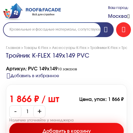
Ваш город:
Москва
Главная
>
Товары K-Flex
>
Аксессуары K-Flex
>
Тройники K-Flex
>
Тройни
Тройник K-FLEX 149x149 PVC
Артикул: PVC 149x149
10 заказов
Добавить в избранное
1 866 ₽ / шт
Цена, упак: 1 866 ₽
-
+
Наличие уточняйте у менеджера
Добавить в корзину