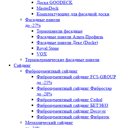
Доска GOODECK
MasterDeck
Комплектующие для фасадной доски
Фасадные панели
до -27%
Термопанели фасадные
Фасадные панели Альта-Профиль
Фасадные панели Деке (Docke)
Royal Stone
VOX
Термокерамические фасадные панели
Сайдинг
Фиброцементный сайдинг
Фиброцементный сайдинг FCS-GROUP
до -25%
Фиброцементный сайдинг Фибростар
до -28%
Фиброцементный сайдинг Cedral
Фиброцементный сайдинг БЕТЭКО
Фиброцементный сайдинг Decover
Фиброцементный сайдинг Фибратек
Металлический сайдинг