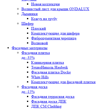
Новая коллекция
Волнистый лист для крыши ONDALUX
Дымники
Кожух на трубу
Шифер
Плоский
Комплектующие для шифера
Фиброцементная черепица
Волновой
Фасадные материалы
Фасадная плитка
до -35%
Клинкерная плитка
ТехноНиколь Hauberk
Фасадная плитка Docke
White Hills
Комплектующие для фасадной плитки
Фасадная доска
до -15%
Фасадная террасная доска
Фасадная доска ДПК
ДПК CM Cladding