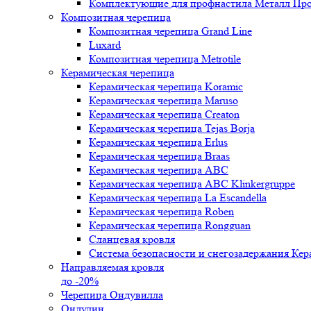
Комплектующие для профнастила Металл Пр
Композитная черепица
Композитная черепица Grand Line
Luxard
Композитная черепица Metrotile
Керамическая черепица
Керамическая черепица Koramic
Керамическая черепица Maruso
Керамическая черепица Creaton
Керамическая черепица Tejas Borja
Керамическая черепица Erlus
Керамическая черепица Braas
Керамическая черепица ABC
Керамическая черепица ABC Klinkergruppe
Керамическая черепица La Escandella
Керамическая черепица Roben
Керамическая черепица Rongguan
Сланцевая кровля
Система безопасности и снегозадержания Ке
Направляемая кровля
до -20%
Черепица Ондувилла
Ондулин