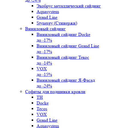
до -24%
Экобрус металлический сайдинг
Aquasystem
Grand Line
Stynergy (Стинержи)
Виниловый сайдинг
Виниловый сайдинг Docke
до -17%
Виниловый сайдинг Grand Line
до -17%
Виниловый сайдинг Текос
до -14%
VOX
до -15%
Виниловый сайдинг Я-Фасад
до -24%
Софиты для подшивки кровли
ТН
Docke
Tecos
VOX
Grand Line
Aquasystem