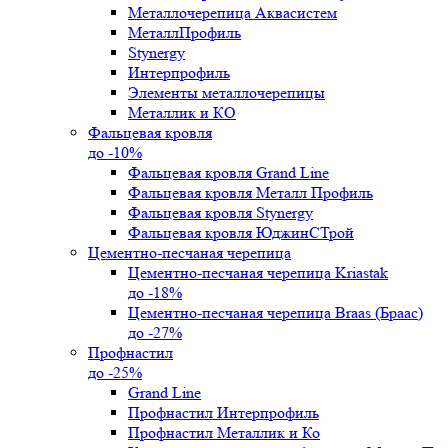
Металлочерепица Аквасистем
МеталлПрофиль
Stynergy
Интерпрофиль
Элементы металлочерепицы
Металлик и КО
Фальцевая кровля
до -10%
Фальцевая кровля Grand Line
Фальцевая кровля Металл Профиль
Фальцевая кровля Stynergy
Фальцевая кровля ЮджинСТрой
Цементно-песчаная черепица
Цементно-песчаная черепица Kriastak
до -18%
Цементно-песчаная черепица Braas (Браас)
до -27%
Профнастил
до -25%
Grand Line
Профнастил Интерпрофиль
Профнастил Металлик и Ко