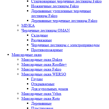
Стационарные чердачные лестницы Fakro
Ножничные лестницы Fakro
Деревянные утепленные чердачные
лестницы Fakro
Деревянные чердачные лестницы Fakro
MINKA
Чердачные лестницы OMAN
Складные
Раздвижные
Чердачные лестницы с электроприводом
Противопожарные
Мансардные окна
Мансардные окна Dakea
Мансардные окна Rooflite+
Мансардные окна Fakro
Мансардные окна WERSO
Глухие
Открываемые
Для купольных домов
Мансардные окна Velux
Мансардные окна Roto
Деревянные
Пластиковые