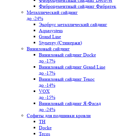
Фиброцементный сайдинг Decover
Фиброцементный сайдинг Фибратек
Металлический сайдинг
до -24%
Экобрус металлический сайдинг
Aquasystem
Grand Line
Stynergy (Стинержи)
Виниловый сайдинг
Виниловый сайдинг Docke
до -17%
Виниловый сайдинг Grand Line
до -17%
Виниловый сайдинг Текос
до -14%
VOX
до -15%
Виниловый сайдинг Я-Фасад
до -24%
Софиты для подшивки кровли
ТН
Docke
Tecos