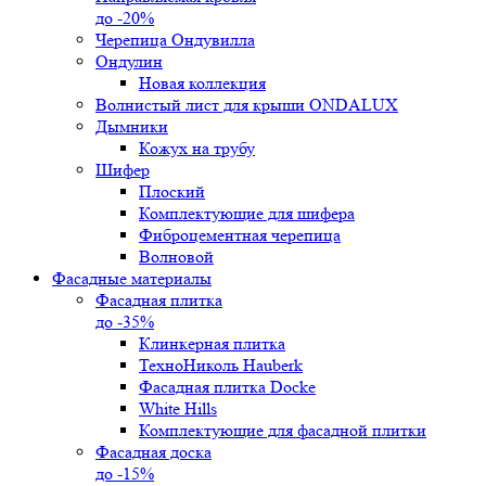
до -20%
Черепица Ондувилла
Ондулин
Новая коллекция
Волнистый лист для крыши ONDALUX
Дымники
Кожух на трубу
Шифер
Плоский
Комплектующие для шифера
Фиброцементная черепица
Волновой
Фасадные материалы
Фасадная плитка
до -35%
Клинкерная плитка
ТехноНиколь Hauberk
Фасадная плитка Docke
White Hills
Комплектующие для фасадной плитки
Фасадная доска
до -15%