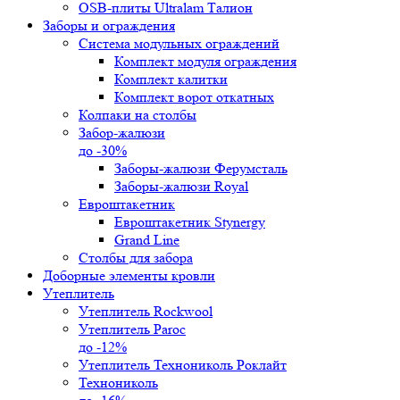
OSB-плиты Ultralam Талион
Заборы и ограждения
Система модульных ограждений
Комплект модуля ограждения
Комплект калитки
Комплект ворот откатных
Колпаки на столбы
Забор-жалюзи
до -30%
Заборы-жалюзи Ферумсталь
Заборы-жалюзи Royal
Евроштакетник
Евроштакетник Stynergy
Grand Line
Столбы для забора
Доборные элементы кровли
Утеплитель
Утеплитель Rockwool
Утеплитель Paroc
до -12%
Утеплитель Технониколь Роклайт
Технониколь