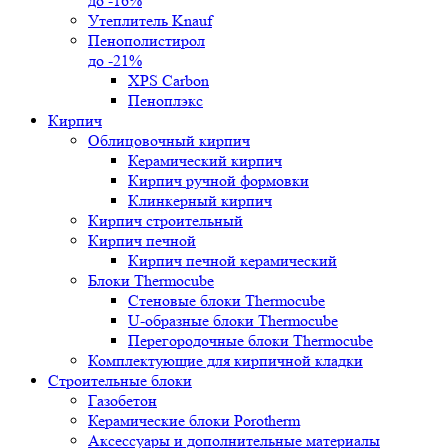
до -16%
Утеплитель Knauf
Пенополистирол
до -21%
XPS Carbon
Пеноплэкс
Кирпич
Облицовочный кирпич
Керамический кирпич
Кирпич ручной формовки
Клинкерный кирпич
Кирпич строительный
Кирпич печной
Кирпич печной керамический
Блоки Thermocube
Стеновые блоки Thermocube
U-образные блоки Thermocube
Перегородочные блоки Thermocube
Комплектующие для кирпичной кладки
Строительные блоки
Газобетон
Керамические блоки Porotherm
Аксессуары и дополнительные материалы