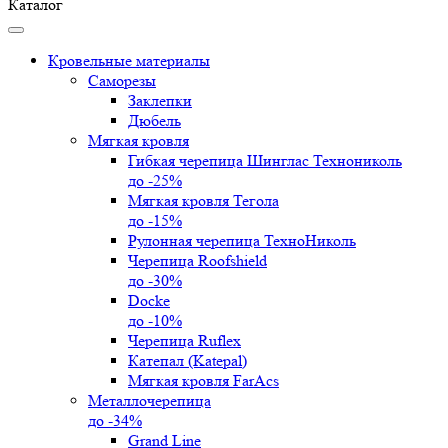
Каталог
Кровельные материалы
Саморезы
Заклепки
Дюбель
Мягкая кровля
Гибкая черепица Шинглас Технониколь
до -25%
Мягкая кровля Тегола
до -15%
Рулонная черепица ТехноНиколь
Черепица Roofshield
до -30%
Docke
до -10%
Черепица Ruflex
Катепал (Katepal)
Мягкая кровля FarAcs
Металлочерепица
до -34%
Grand Line