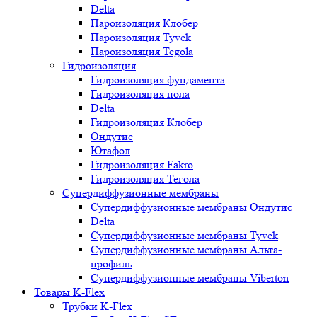
Delta
Пароизоляция Клобер
Пароизоляция Tyvek
Пароизоляция Tegola
Гидроизоляция
Гидроизоляция фундамента
Гидроизоляция пола
Delta
Гидроизоляция Клобер
Ондутис
Ютафол
Гидроизоляция Fakro
Гидроизоляция Тегола
Супердиффузионные мембраны
Супердиффузионные мембраны Ондутис
Delta
Супердиффузионные мембраны Tyvek
Супердиффузионные мембраны Альта-
профиль
Супердиффузионные мембраны Viberton
Товары K-Flex
Трубки K-Flex