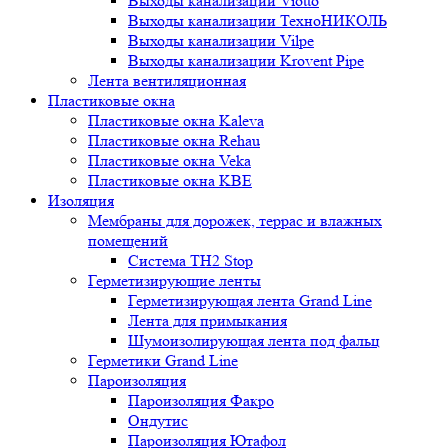
Выходы канализации Viotto
Выходы канализации ТехноНИКОЛЬ
Выходы канализации Vilpe
Выходы канализации Krovent Pipe
Лента вентиляционная
Пластиковые окна
Пластиковые окна Kaleva
Пластиковые окна Rehau
Пластиковые окна Veka
Пластиковые окна KBE
Изоляция
Мембраны для дорожек, террас и влажных
помещений
Система TH2 Stop
Герметизирующие ленты
Герметизирующая лента Grand Line
Лента для примыкания
Шумоизолирующая лента под фальц
Герметики Grand Line
Пароизоляция
Пароизоляция Факро
Ондутис
Пароизоляция Ютафол