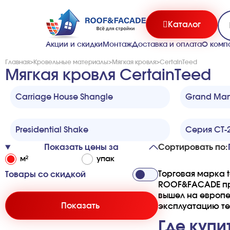
Каталог
Акции и скидки
Монтаж
Доставка и оплата
О комп
Главная
>
Кровельные материалы
>
Мягкая кровля
>
CertainTeed
Мягкая кровля CertainTeed
Carriage House Shangle
Grand Man
Presidential Shake
Серия CT-
Показать цены за
Сортировать по:
м²
упак
Торговая марка t
Товары со скидкой
ROOF&FACADE пре
вышел на европе
Показать
эксплуатацию те
Где купи