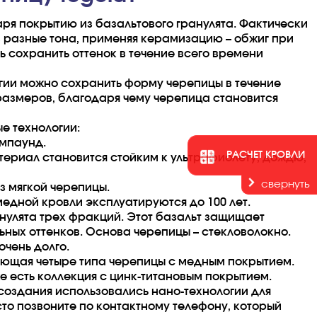
ря покрытию из базальтового гранулята. Фактически
в разные тона, применяя керамизацию – обжиг при
 сохранить оттенок в течение всего времени
огии можно сохранить форму черепицы в течение
 размеров, благодаря чему черепица становится
е технологии:
омпаунд.
РАСЧЕТ КРОВЛИ
териал становится стойким к ультрафиолету, дождю,
свернуть
з мягкой черепицы.
медной кровли эксплуатируются до 100 лет.
нулята трех фракций. Этот базальт защищает
ьных оттенков. Основа черепицы – стекловолокно.
очень долго.
ающая четыре типа черепицы с медным покрытием.
е есть коллекция с цинк-титановым покрытием.
создания использовались нано-технологии для
то позвоните по контактному телефону, который