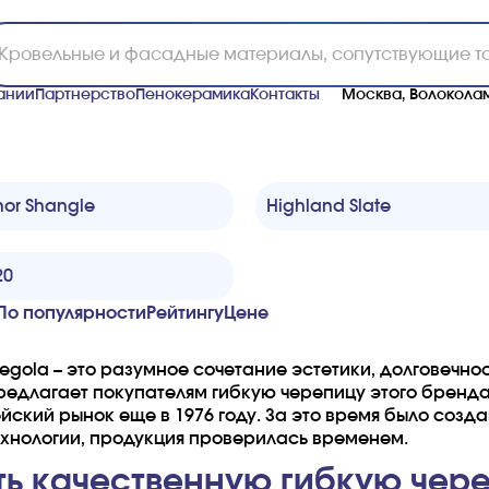
ании
Партнерство
Пенокерамика
Контакты
Москва, Волоколам
or Shangle
Highland Slate
20
По популярности
Рейтингу
Ценe
egola – это разумное сочетание эстетики, долговечно
длагает покупателям гибкую черепицу этого бренда
йский рынок еще в 1976 году. За это время было созд
хнологии, продукция проверилась временем.
ть качественную гибкую чере