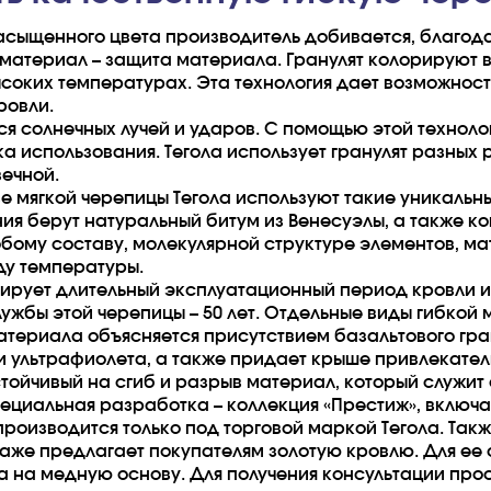
асыщенного цвета производитель добивается, благода
 материал – защита материала. Гранулят колорируют 
соких температурах. Эта технология дает возможность
ровли.
тся солнечных лучей и ударов. С помощью этой технол
ка использования. Тегола использует гранулят разных
вечной.
е мягкой черепицы Тегола используют такие уникальны
ния берут натуральный битум из Венесуэлы, а также к
бому составу, молекулярной структуре элементов, ма
ду температуры.
ирует длительный эксплуатационный период кровли и
ужбы этой черепицы – 50 лет. Отдельные виды гибкой 
атериала объясняется присутствием базальтового гра
 и ультрафиолета, а также придает крыше привлекател
тойчивый на сгиб и разрыв материал, который служит 
пециальная разработка – коллекция «Престиж», включ
производится только под торговой маркой Тегола. Такж
аже предлагает покупателям золотую кровлю. Для ее 
а на медную основу. Для получения консультации прос