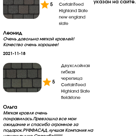
указан на сайте.
5
CertainTeed
Highland Slate
new england
slate
Леонид
Очень довольна мягкой кровлей!
Качество очень хорошее!
2021-11-18
Двухслойная
гибкая
черепица
5
CertainTeed
Highland Slate
fieldstone
Ольга
Мягкая кровля очень
понравилась.Превзошла все мои
ожидание и спасибо огромное за
подарок.РУФФАСАД лучшая Компания на