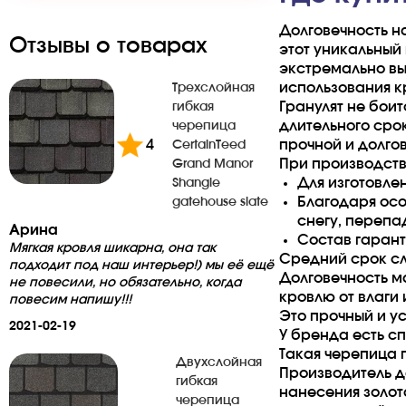
Долговечность н
Отзывы о товарах
этот уникальный
экстремально вы
использования к
Трехслойная
Гранулят не бои
гибкая
длительного сро
черепица
4
прочной и долго
CertainTeed
При производств
Grand Manor
Для изготовле
Shangle
Благодаря осо
gatehouse slate
снегу, перепа
Арина
Состав гарант
Мягкая кровля шикарна, она так
Средний срок сл
подходит под наш интерьер!) мы её ещё
Долговечность м
не повесили, но обязательно, когда
кровлю от влаги
повесим напишу!!!
Это прочный и ус
2021-02-19
У бренда есть с
Такая черепица 
Двухслойная
Производитель д
гибкая
нанесения золот
черепица