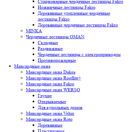
Стационарные чердачные лестницы Fakro
Ножничные лестницы Fakro
Деревянные утепленные чердачные
лестницы Fakro
Деревянные чердачные лестницы Fakro
MINKA
Чердачные лестницы OMAN
Складные
Раздвижные
Чердачные лестницы с электроприводом
Противопожарные
Мансардные окна
Мансардные окна Dakea
Мансардные окна Rooflite+
Мансардные окна Fakro
Мансардные окна WERSO
Глухие
Открываемые
Для купольных домов
Мансардные окна Velux
Мансардные окна Roto
Деревянные
Пластиковые