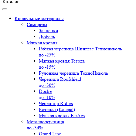
Каталог
Кровельные материалы
Саморезы
Заклепки
Дюбель
Мягкая кровля
Гибкая черепица Шинглас Технониколь
до -25%
Мягкая кровля Тегола
до -15%
Рулонная черепица ТехноНиколь
Черепица Roofshield
до -30%
Docke
до -10%
Черепица Ruflex
Катепал (Katepal)
Мягкая кровля FarAcs
Металлочерепица
до -34%
Grand Line