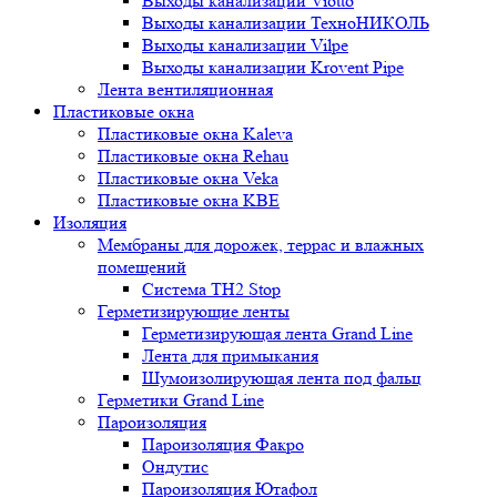
Выходы канализации Viotto
Выходы канализации ТехноНИКОЛЬ
Выходы канализации Vilpe
Выходы канализации Krovent Pipe
Лента вентиляционная
Пластиковые окна
Пластиковые окна Kaleva
Пластиковые окна Rehau
Пластиковые окна Veka
Пластиковые окна KBE
Изоляция
Мембраны для дорожек, террас и влажных
помещений
Система TH2 Stop
Герметизирующие ленты
Герметизирующая лента Grand Line
Лента для примыкания
Шумоизолирующая лента под фальц
Герметики Grand Line
Пароизоляция
Пароизоляция Факро
Ондутис
Пароизоляция Ютафол