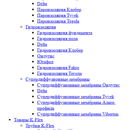
Delta
Пароизоляция Клобер
Пароизоляция Tyvek
Пароизоляция Tegola
Гидроизоляция
Гидроизоляция фундамента
Гидроизоляция пола
Delta
Гидроизоляция Клобер
Ондутис
Ютафол
Гидроизоляция Fakro
Гидроизоляция Тегола
Супердиффузионные мембраны
Супердиффузионные мембраны Ондутис
Delta
Супердиффузионные мембраны Tyvek
Супердиффузионные мембраны Альта-
профиль
Супердиффузионные мембраны Viberton
Товары K-Flex
Трубки K-Flex