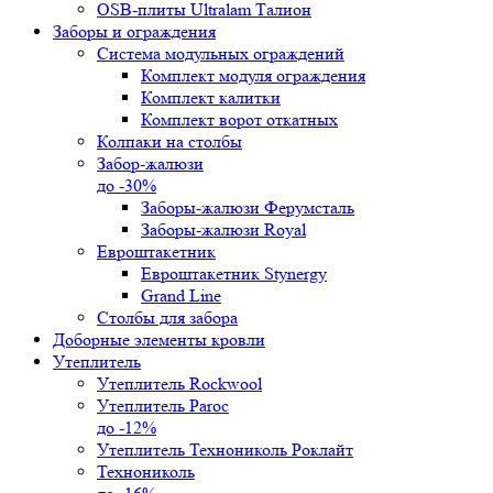
OSB-плиты Ultralam Талион
Заборы и ограждения
Система модульных ограждений
Комплект модуля ограждения
Комплект калитки
Комплект ворот откатных
Колпаки на столбы
Забор-жалюзи
до -30%
Заборы-жалюзи Ферумсталь
Заборы-жалюзи Royal
Евроштакетник
Евроштакетник Stynergy
Grand Line
Столбы для забора
Доборные элементы кровли
Утеплитель
Утеплитель Rockwool
Утеплитель Paroc
до -12%
Утеплитель Технониколь Роклайт
Технониколь