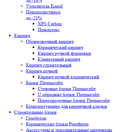
до -16%
Утеплитель Knauf
Пенополистирол
до -21%
XPS Carbon
Пеноплэкс
Кирпич
Облицовочный кирпич
Керамический кирпич
Кирпич ручной формовки
Клинкерный кирпич
Кирпич строительный
Кирпич печной
Кирпич печной керамический
Блоки Thermocube
Стеновые блоки Thermocube
U-образные блоки Thermocube
Перегородочные блоки Thermocube
Комплектующие для кирпичной кладки
Строительные блоки
Газобетон
Керамические блоки Porotherm
Аксессуары и дополнительные материалы