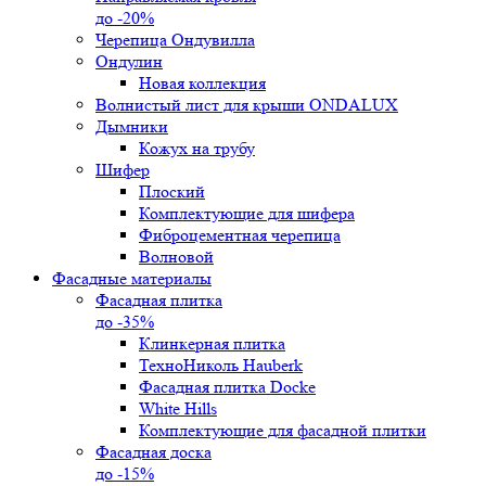
до -20%
Черепица Ондувилла
Ондулин
Новая коллекция
Волнистый лист для крыши ONDALUX
Дымники
Кожух на трубу
Шифер
Плоский
Комплектующие для шифера
Фиброцементная черепица
Волновой
Фасадные материалы
Фасадная плитка
до -35%
Клинкерная плитка
ТехноНиколь Hauberk
Фасадная плитка Docke
White Hills
Комплектующие для фасадной плитки
Фасадная доска
до -15%