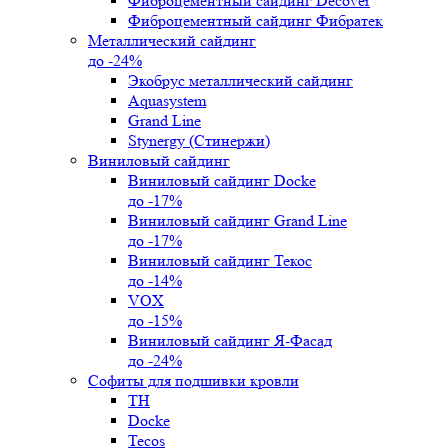
Фиброцементный сайдинг Decover
Фиброцементный сайдинг Фибратек
Металлический сайдинг
до -24%
Экобрус металлический сайдинг
Aquasystem
Grand Line
Stynergy (Стинержи)
Виниловый сайдинг
Виниловый сайдинг Docke
до -17%
Виниловый сайдинг Grand Line
до -17%
Виниловый сайдинг Текос
до -14%
VOX
до -15%
Виниловый сайдинг Я-Фасад
до -24%
Софиты для подшивки кровли
ТН
Docke
Tecos