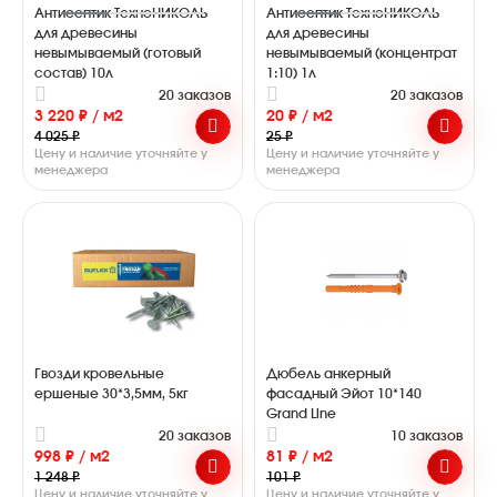
Антисептик ТехноНИКОЛЬ
Антисептик ТехноНИКОЛЬ
для древесины
для древесины
невымываемый (готовый
невымываемый (концентрат
состав) 10л
1:10) 1л
20 заказов
20 заказов
3 220 ₽ / м2
20 ₽ / м2
4 025 ₽
25 ₽
Цену и наличие уточняйте у
Цену и наличие уточняйте у
менеджера
менеджера
Гвозди кровельные
Дюбель анкерный
ершеные 30*3,5мм, 5кг
фасадный Эйот 10*140
Grand Line
20 заказов
10 заказов
998 ₽ / м2
81 ₽ / м2
1 248 ₽
101 ₽
Цену и наличие уточняйте у
Цену и наличие уточняйте у