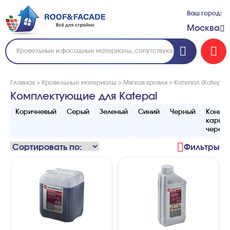
Ваш город:
Москва
Главная
>
Кровельные материалы
>
Мягкая кровля
>
Катепал (Katepal)
Комплектующие для Katepal
Коричневый
Серый
Зеленый
Синий
Черный
Конько
карни
череп
Фильтры