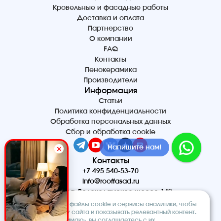
Кровельные и фасадные работы
Доставка и оплата
Партнерство
О компании
FAQ
Контакты
Пенокерамика
Производители
Информация
Статьи
Политика конфиденциальности
Обработка персональных данных
Сбор и обработка cookie
Напишите нам!
Контакты
+7 495 540-53-70
info@rooffasad.ru
Москва, Волоколамское шоссе 142,
офис 606, 6 этаж
Мы используем файлы cookie и сервисы аналитики, чтобы
Реквизиты
улучшить работу сайта и показывать релевантный контент.
Нажимая «Принимаю», вы соглашаетесь с их