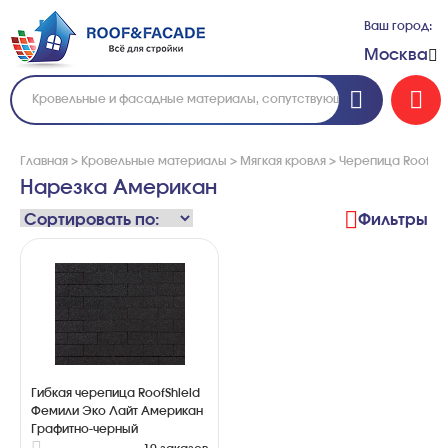
Ваш город:
Москва
Главная
>
Кровельные материалы
>
Мягкая кровля
>
Черепица Roofshi
Нарезка Американ
Фильтры
Гибкая черепица RoofShield
Фемили Эко Лайт Американ
Графитно-черный