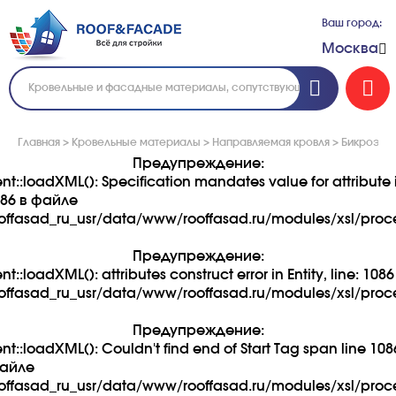
Ваш город:
Москва
Главная
>
Кровельные материалы
>
Направляемая кровля
>
Бикроэлас
Предупреждение:
:loadXML(): Specification mandates value for attribute 
1086 в файле
ffasad_ru_usr/data/www/rooffasad.ru/modules/xsl/proce
Предупреждение:
loadXML(): attributes construct error in Entity, line: 108
ffasad_ru_usr/data/www/rooffasad.ru/modules/xsl/proce
Предупреждение:
loadXML(): Couldn't find end of Start Tag span line 1086 
файле
ffasad_ru_usr/data/www/rooffasad.ru/modules/xsl/proce