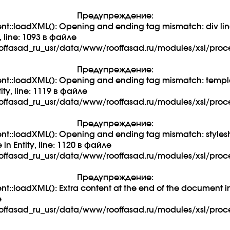
Предупреждение:
::loadXML(): Opening and ending tag mismatch: div lin
y, line: 1093 в файле
ffasad_ru_usr/data/www/rooffasad.ru/modules/xsl/proce
Предупреждение:
::loadXML(): Opening and ending tag mismatch: templa
tity, line: 1119 в файле
ffasad_ru_usr/data/www/rooffasad.ru/modules/xsl/proce
Предупреждение:
:loadXML(): Opening and ending tag mismatch: stylesh
in Entity, line: 1120 в файле
ffasad_ru_usr/data/www/rooffasad.ru/modules/xsl/proce
Предупреждение:
loadXML(): Extra content at the end of the document in E
е
ffasad_ru_usr/data/www/rooffasad.ru/modules/xsl/proce