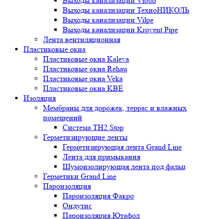
Выходы канализации Viotto
Выходы канализации ТехноНИКОЛЬ
Выходы канализации Vilpe
Выходы канализации Krovent Pipe
Лента вентиляционная
Пластиковые окна
Пластиковые окна Kaleva
Пластиковые окна Rehau
Пластиковые окна Veka
Пластиковые окна KBE
Изоляция
Мембраны для дорожек, террас и влажных
помещений
Система TH2 Stop
Герметизирующие ленты
Герметизирующая лента Grand Line
Лента для примыкания
Шумоизолирующая лента под фальц
Герметики Grand Line
Пароизоляция
Пароизоляция Факро
Ондутис
Пароизоляция Ютафол