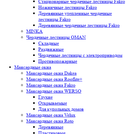
Стационарные чердачные лестницы Fakro
Ножничные лестницы Fakro
Деревянные утепленные чердачные
лестницы Fakro
Деревянные чердачные лестницы Fakro
MINKA
Чердачные лестницы OMAN
Складные
Раздвижные
Чердачные лестницы с электроприводом
Противопожарные
Мансардные окна
Мансардные окна Dakea
Мансардные окна Rooflite+
Мансардные окна Fakro
Мансардные окна WERSO
Глухие
Открываемые
Для купольных домов
Мансардные окна Velux
Мансардные окна Roto
Деревянные
Пластиковые