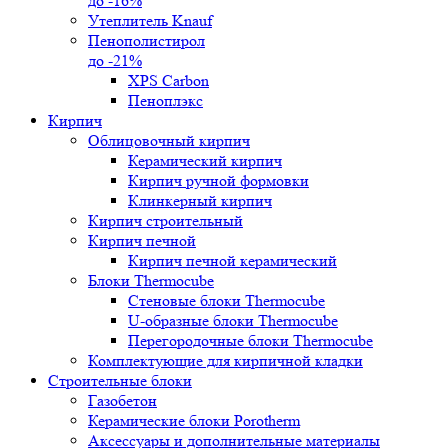
до -16%
Утеплитель Knauf
Пенополистирол
до -21%
XPS Carbon
Пеноплэкс
Кирпич
Облицовочный кирпич
Керамический кирпич
Кирпич ручной формовки
Клинкерный кирпич
Кирпич строительный
Кирпич печной
Кирпич печной керамический
Блоки Thermocube
Стеновые блоки Thermocube
U-образные блоки Thermocube
Перегородочные блоки Thermocube
Комплектующие для кирпичной кладки
Строительные блоки
Газобетон
Керамические блоки Porotherm
Аксессуары и дополнительные материалы