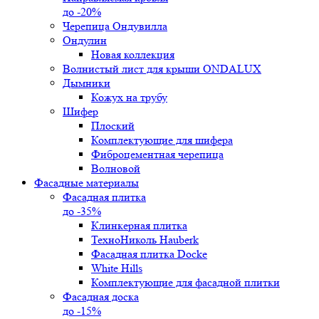
до -20%
Черепица Ондувилла
Ондулин
Новая коллекция
Волнистый лист для крыши ONDALUX
Дымники
Кожух на трубу
Шифер
Плоский
Комплектующие для шифера
Фиброцементная черепица
Волновой
Фасадные материалы
Фасадная плитка
до -35%
Клинкерная плитка
ТехноНиколь Hauberk
Фасадная плитка Docke
White Hills
Комплектующие для фасадной плитки
Фасадная доска
до -15%