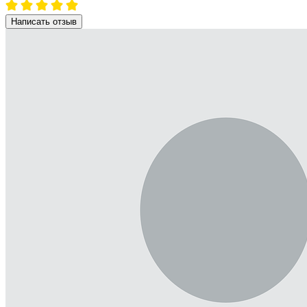
Написать отзыв
Рейтинг
Фото к отзыву
Я даю согласие на обработку моих персональных данных в
соответствии с Федеральным законом № 152-ФЗ. С условиями
и целями обработки ознакомлен(а):
cогласие на обработку
персональных данных
,
политика конфиденциальности
персональных данных