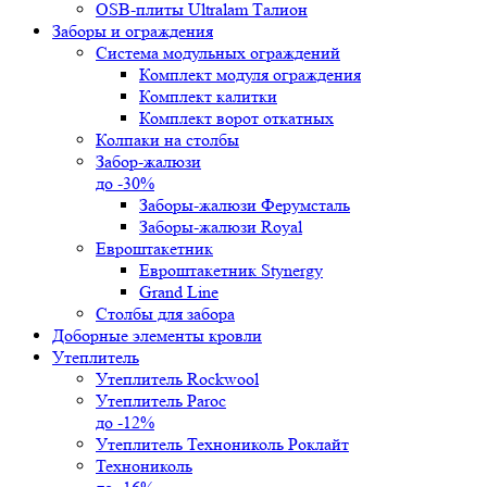
OSB-плиты Ultralam Талион
Заборы и ограждения
Система модульных ограждений
Комплект модуля ограждения
Комплект калитки
Комплект ворот откатных
Колпаки на столбы
Забор-жалюзи
до -30%
Заборы-жалюзи Ферумсталь
Заборы-жалюзи Royal
Евроштакетник
Евроштакетник Stynergy
Grand Line
Столбы для забора
Доборные элементы кровли
Утеплитель
Утеплитель Rockwool
Утеплитель Paroc
до -12%
Утеплитель Технониколь Роклайт
Технониколь