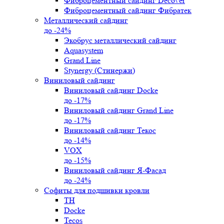
Фиброцементный сайдинг Decover
Фиброцементный сайдинг Фибратек
Металлический сайдинг
до -24%
Экобрус металлический сайдинг
Aquasystem
Grand Line
Stynergy (Стинержи)
Виниловый сайдинг
Виниловый сайдинг Docke
до -17%
Виниловый сайдинг Grand Line
до -17%
Виниловый сайдинг Текос
до -14%
VOX
до -15%
Виниловый сайдинг Я-Фасад
до -24%
Софиты для подшивки кровли
ТН
Docke
Tecos