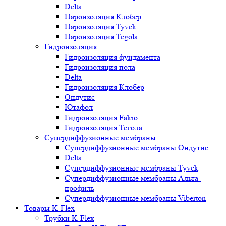
Delta
Пароизоляция Клобер
Пароизоляция Tyvek
Пароизоляция Tegola
Гидроизоляция
Гидроизоляция фундамента
Гидроизоляция пола
Delta
Гидроизоляция Клобер
Ондутис
Ютафол
Гидроизоляция Fakro
Гидроизоляция Тегола
Супердиффузионные мембраны
Супердиффузионные мембраны Ондутис
Delta
Супердиффузионные мембраны Tyvek
Супердиффузионные мембраны Альта-
профиль
Супердиффузионные мембраны Viberton
Товары K-Flex
Трубки K-Flex