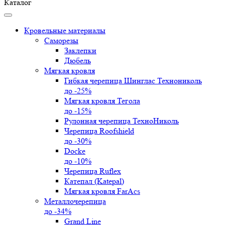
Каталог
Кровельные материалы
Саморезы
Заклепки
Дюбель
Мягкая кровля
Гибкая черепица Шинглас Технониколь
до -25%
Мягкая кровля Тегола
до -15%
Рулонная черепица ТехноНиколь
Черепица Roofshield
до -30%
Docke
до -10%
Черепица Ruflex
Катепал (Katepal)
Мягкая кровля FarAcs
Металлочерепица
до -34%
Grand Line