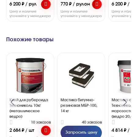
6 200 ₽ / рул
770 ₽ / рулон
6 200 ₽ / ру
Цену и наличие
Цену и наличие
Цену и наличи
уточняйте у менеджера
уточняйте у менеджера
уточняйте у 
Похожие товары
Клей для рубероида
Мастика битумно-
Мастика кро
Технониколь 10кг
резиновая МБР-100,
Технониколь
(металлическое
14 кг
морозостойка
ведро)
(ведро 20,6л)
10 заказов
40 заказов
1
2 684 ₽ / шт
4 814 ₽ / шт
Запросить цену