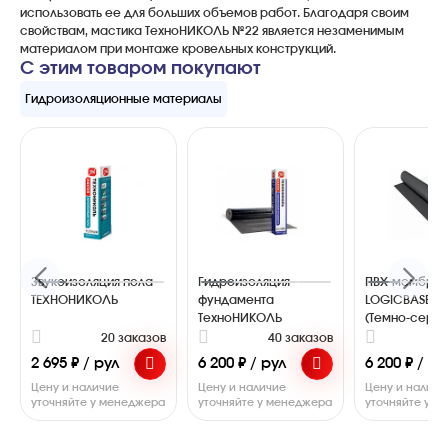
использовать ее для больших объемов работ. Благодаря своим
свойствам, мастика ТехноНИКОЛЬ №22 является незаменимым
материалом при монтаже кровельных конструкций.
С этим товаром покупают
Гидроизоляционные материалы
Звукоизоляция пола
Гидроизоляция
ПВХ-мембра
ТЕХНОНИКОЛЬ
фундамента
LOGICBASE V-
ТехноНИКОЛЬ
(Темно-серая
20 заказов
40 заказов
3
2 695 ₽ / рул
6 200 ₽ / рул
6 200 ₽ / ру
Цену и наличие
Цену и наличие
Цену и наличи
уточняйте у менеджера
уточняйте у менеджера
уточняйте у 