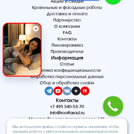
Акции и скидки
Кровельные и фасадные работы
Доставка и оплата
Партнерство
О компании
FAQ
Контакты
Пенокерамика
Производители
Информация
Статьи
Политика конфиденциальности
Обработка персональных данных
Сбор и обработка cookie
Контакты
+7 495 540-53-70
info@rooffasad.ru
Москва, Волоколамское шоссе 142,
офис 606, 6 этаж
Мы используем файлы cookie и сервисы аналитики, чтобы
Реквизиты
улучшить работу сайта и показывать релевантный контент.