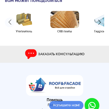
Вам может понадобиться
Утеплитель
OSB плиты
Гидроизо
ЗАКАЗАТЬ КОНСУЛЬТАЦИЮ
Помощь
Главная
Напишите нам!