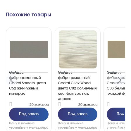
Похожие товары
Сайдинг
Сайдинг
Сайдинг
фиброцементный
фиброцементный
фиброцемен
Cedral Smooth цвета
Cedral Click Wood
Cedral Smoot
С52 жемчужный
цвета C02 солнечный
C03 белый пе
минерал
лес, фактура под
гладкой факт
дерево
20 заказов
20 заказов
2
Под заказ
Под заказ
Под за
Цену и наличие
Цену и наличие
Цену и наличи
уточняйте у менеджера
уточняйте у менеджера
уточняйте у 