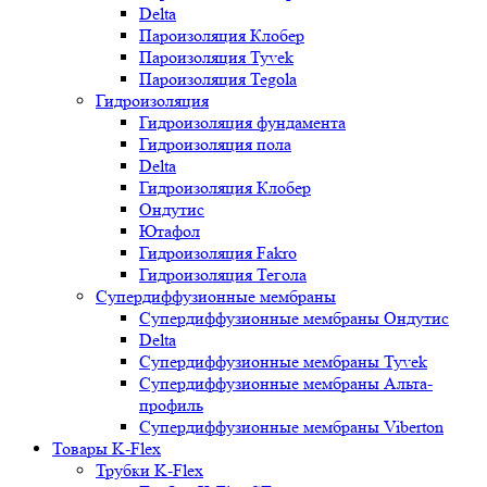
Delta
Пароизоляция Клобер
Пароизоляция Tyvek
Пароизоляция Tegola
Гидроизоляция
Гидроизоляция фундамента
Гидроизоляция пола
Delta
Гидроизоляция Клобер
Ондутис
Ютафол
Гидроизоляция Fakro
Гидроизоляция Тегола
Супердиффузионные мембраны
Супердиффузионные мембраны Ондутис
Delta
Супердиффузионные мембраны Tyvek
Супердиффузионные мембраны Альта-
профиль
Супердиффузионные мембраны Viberton
Товары K-Flex
Трубки K-Flex