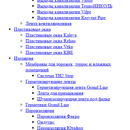
Выходы канализации Viotto
Выходы канализации ТехноНИКОЛЬ
Выходы канализации Vilpe
Выходы канализации Krovent Pipe
Лента вентиляционная
Пластиковые окна
Пластиковые окна Kaleva
Пластиковые окна Rehau
Пластиковые окна Veka
Пластиковые окна KBE
Изоляция
Мембраны для дорожек, террас и влажных
помещений
Система TH2 Stop
Герметизирующие ленты
Герметизирующая лента Grand Line
Лента для примыкания
Шумоизолирующая лента под фальц
Герметики Grand Line
Пароизоляция
Пароизоляция Факро
Ондутис
Пароизоляция Ютафол