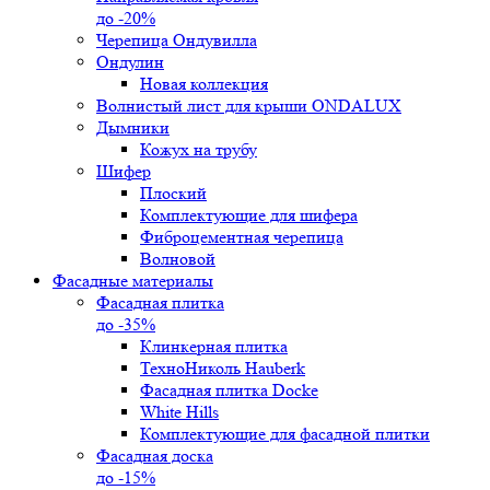
до -20%
Черепица Ондувилла
Ондулин
Новая коллекция
Волнистый лист для крыши ONDALUX
Дымники
Кожух на трубу
Шифер
Плоский
Комплектующие для шифера
Фиброцементная черепица
Волновой
Фасадные материалы
Фасадная плитка
до -35%
Клинкерная плитка
ТехноНиколь Hauberk
Фасадная плитка Docke
White Hills
Комплектующие для фасадной плитки
Фасадная доска
до -15%