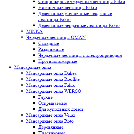
Стационарные чердачные лестницы Fakro
Ножничные лестницы Fakro
Деревянные утепленные чердачные
лестницы Fakro
Деревянные чердачные лестницы Fakro
MINKA
Чердачные лестницы OMAN
Складные
Раздвижные
Чердачные лестницы с электроприводом
Противопожарные
Мансардные окна
Мансардные окна Dakea
Мансардные окна Rooflite+
Мансардные окна Fakro
Мансардные окна WERSO
Глухие
Открываемые
Для купольных домов
Мансардные окна Velux
Мансардные окна Roto
Деревянные
Пластиковые