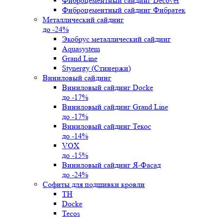
Фиброцементный сайдинг Decover
Фиброцементный сайдинг Фибратек
Металлический сайдинг
до -24%
Экобрус металлический сайдинг
Aquasystem
Grand Line
Stynergy (Стинержи)
Виниловый сайдинг
Виниловый сайдинг Docke
до -17%
Виниловый сайдинг Grand Line
до -17%
Виниловый сайдинг Текос
до -14%
VOX
до -15%
Виниловый сайдинг Я-Фасад
до -24%
Софиты для подшивки кровли
ТН
Docke
Tecos