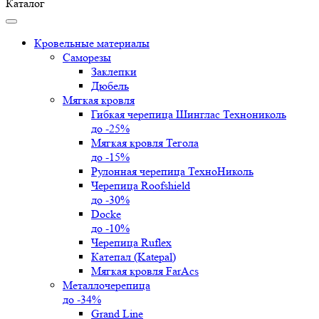
Каталог
Кровельные материалы
Саморезы
Заклепки
Дюбель
Мягкая кровля
Гибкая черепица Шинглас Технониколь
до -25%
Мягкая кровля Тегола
до -15%
Рулонная черепица ТехноНиколь
Черепица Roofshield
до -30%
Docke
до -10%
Черепица Ruflex
Катепал (Katepal)
Мягкая кровля FarAcs
Металлочерепица
до -34%
Grand Line