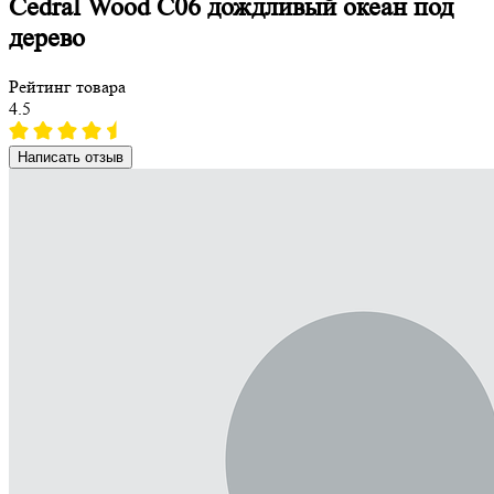
Cedral Wood C06 дождливый океан под
дерево
Рейтинг товара
4.5
Написать отзыв
Рейтинг
Фото к отзыву
Я даю согласие на обработку моих персональных данных в
соответствии с Федеральным законом № 152-ФЗ. С условиями
и целями обработки ознакомлен(а):
cогласие на обработку
персональных данных
,
политика конфиденциальности
персональных данных