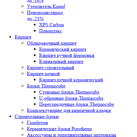
до -16%
Утеплитель Knauf
Пенополистирол
до -21%
XPS Carbon
Пеноплэкс
Кирпич
Облицовочный кирпич
Керамический кирпич
Кирпич ручной формовки
Клинкерный кирпич
Кирпич строительный
Кирпич печной
Кирпич печной керамический
Блоки Thermocube
Стеновые блоки Thermocube
U-образные блоки Thermocube
Перегородочные блоки Thermocube
Комплектующие для кирпичной кладки
Строительные блоки
Газобетон
Керамические блоки Porotherm
Аксессуары и дополнительные материалы