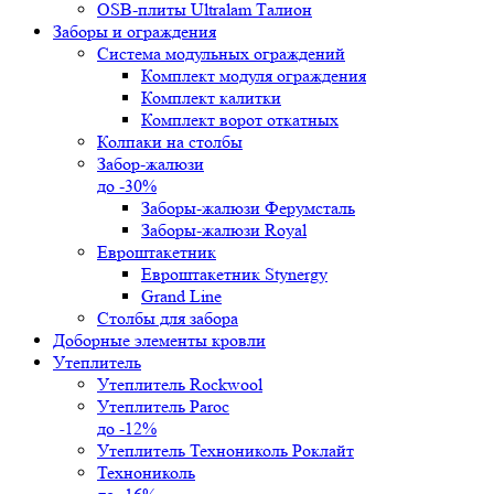
OSB-плиты Ultralam Талион
Заборы и ограждения
Система модульных ограждений
Комплект модуля ограждения
Комплект калитки
Комплект ворот откатных
Колпаки на столбы
Забор-жалюзи
до -30%
Заборы-жалюзи Ферумсталь
Заборы-жалюзи Royal
Евроштакетник
Евроштакетник Stynergy
Grand Line
Столбы для забора
Доборные элементы кровли
Утеплитель
Утеплитель Rockwool
Утеплитель Paroc
до -12%
Утеплитель Технониколь Роклайт
Технониколь