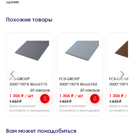
здания.
Похожие товары
FCS-GROUP
FCS-GROUP
FCS-GROUP
3000*190*8 Wood F15
3000*190*8 Wood F62
3000*190*8 W
20 заказов
20 заказов
2
1 306 ₽ / шт
1 306 ₽ / шт
1 306 ₽ / шт
1 633 ₽
1 633 ₽
1 633 ₽
Цену и наличие
Цену и наличие
Цену и наличи
уточняйте у менеджера
уточняйте у менеджера
уточняйте у 
Вам может понадобиться