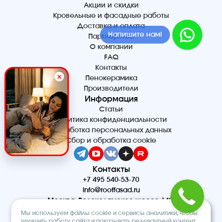
Акции и скидки
Кровельные и фасадные работы
Доставка и оплата
Напишите нам!
Партнерство
О компании
FAQ
Контакты
Пенокерамика
Производители
Информация
Статьи
Политика конфиденциальности
Обработка персональных данных
Сбор и обработка cookie
Контакты
+7 495 540-53-70
info@rooffasad.ru
Москва, Волоколамское шоссе 142,
офис 606, 6 этаж
Мы используем файлы cookie и сервисы аналитики, чтобы
Реквизиты
улучшить работу сайта и показывать релевантный контент.