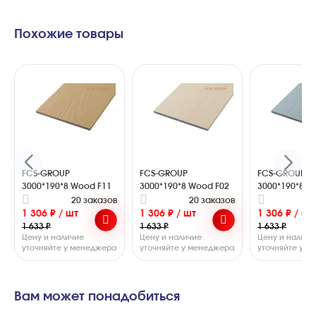
Похожие товары
FCS-GROUP
FCS-GROUP
FCS-GROUP
3000*190*8 Wood F11
3000*190*8 Wood F02
3000*190*8 W
20 заказов
20 заказов
2
1 306 ₽ / шт
1 306 ₽ / шт
1 306 ₽ / шт
1 633 ₽
1 633 ₽
1 633 ₽
Цену и наличие
Цену и наличие
Цену и наличи
уточняйте у менеджера
уточняйте у менеджера
уточняйте у 
Вам может понадобиться