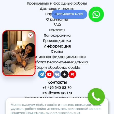
Кровельные и фасадные работы
Доставка и оплата
Напишите нам!
Партнерство
О компании
FAQ
Контакты
Пенокерамика
Производители
Информация
Статьи
Политика конфиденциальности
Обработка персональных данных
Сбор и обработка cookie
Контакты
+7 495 540-53-70
info@rooffasad.ru
Москва, Волоколамское шоссе 142,
офис 606, 6 этаж
Мы используем файлы cookie и сервисы аналитики, чтобы
Реквизиты
улучшить работу сайта и показывать релевантный контент.
Нажимая «Принимаю», вы соглашаетесь с их