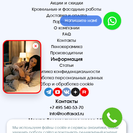
Акции и скидки
Кровельные и фасадные работы
Доставка и оплата
Напишите нам!
Партнерство
О компании
FAQ
Контакты
Пенокерамика
Производители
Информация
Статьи
Политика конфиденциальности
Обработка персональных данных
Сбор и обработка cookie
Контакты
+7 495 540-53-70
info@rooffasad.ru
Москва, Волоколамское шоссе 142,
офис 606, 6 этаж
Мы используем файлы cookie и сервисы аналитики, чтобы
Реквизиты
улучшить работу сайта и показывать релевантный контент.