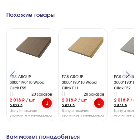
Похожие товары
FCS-GROUP
FCS-GROUP
FCS-GROUP
3000*190*10 Wood
3000*190*10 Wood
3000*190*10
Click F55
Click F11
Click F52
20 заказов
20 заказов
2
2 018 ₽ / шт
2 018 ₽ / шт
2 018 ₽ / шт
2 523 ₽
2 523 ₽
2 523 ₽
Цену и наличие
Цену и наличие
Цену и наличи
уточняйте у менеджера
уточняйте у менеджера
уточняйте у 
Вам может понадобиться