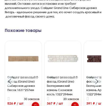
явлений
.
Он
также
легок
в
установке
и
не
требует
дополнительного
ухода
.
Сайдинг
Grand
Line
Сибирская
дранка
Янтарь
-
идеальное
решение
для
тех
,
кто
хочет
создать
красивый
и
долговечный
фасад
своего
дома
.
Похожие товары
Сайдинг виниловый Я-
Сайдинг виниловый Я-
Сайдинг вини
фасад (Grand Line)
фасад (Grand Line)
фасад (Grand
Сибирская дранка
Екатерининский
Екатерининс
Песок 1631*257мм
камень Слоновая
камень Араб
кость 1322*294мм
1322*294мм
30 заказов
20 заказов
2
526 ₽ / шт
367 ₽ / шт
391 ₽ / шт