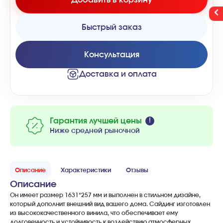
Быстрый заказ
Консультация
Доставка и оплата
Гарантия лучшей цены
Ниже средней рыночной
Описание
Характеристики
Отзывы
Описание
Он
имеет
размер
1631
*
257
мм
и
выполнен
в
стильном
дизайне
,
который
дополнит
внешний
вид
вашего
дома
.
Сайдинг
изготовлен
из
высококачественного
винила
,
что
обеспечивает
ему
долговечность
и
устойчивость
к
воздействию
атмосферных