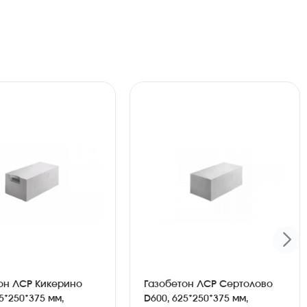
он ЛСР Кикерино
Газобетон ЛСР Сертолово
5*250*375 мм,
D600, 625*250*375 мм,