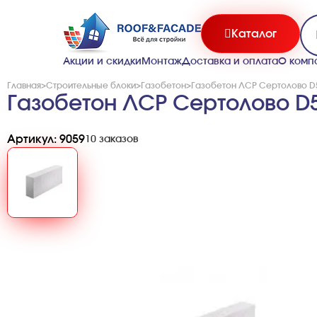
Каталог
Акции и скидки
Монтаж
Доставка и оплата
О комп
Главная
>
Строительные блоки
>
Газобетон
>
Газобетон ЛСР Сертолово D5
Газобетон ЛСР Сертолово D5
Артикул: 9059
10 заказов