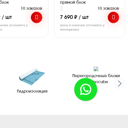
блок
прямой блок
10 заказов
10 заказов
 / шт
7 690 ₽ / шт
личие уточняйте у
Цену и наличие уточняйте у
ра
менеджера
Перегородочные блоки
Thermocube
Гидроизоляция