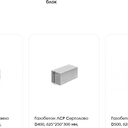
блок
рино
Газобетон ЛСР Сертолово
Газобет
,
D400, 625*250*300 мм,
D500, 62