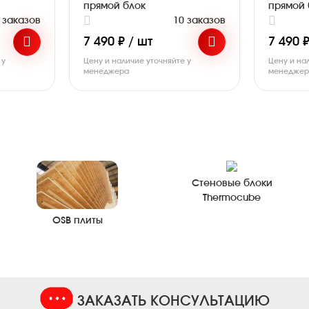
прямой блок
прямой 
 заказов
10 заказов
7 490 ₽ / шт
7 490 ₽
 у
Цену и наличие уточняйте у
Цену и на
менеджера
менедже
Стеновые блоки
Thermocube
OSB плиты
ЗАКАЗАТЬ КОНСУЛЬТАЦИЮ