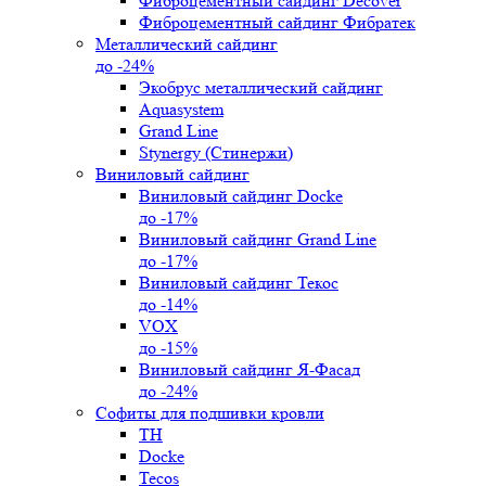
Фиброцементный сайдинг Decover
Фиброцементный сайдинг Фибратек
Металлический сайдинг
до -24%
Экобрус металлический сайдинг
Aquasystem
Grand Line
Stynergy (Стинержи)
Виниловый сайдинг
Виниловый сайдинг Docke
до -17%
Виниловый сайдинг Grand Line
до -17%
Виниловый сайдинг Текос
до -14%
VOX
до -15%
Виниловый сайдинг Я-Фасад
до -24%
Софиты для подшивки кровли
ТН
Docke
Tecos