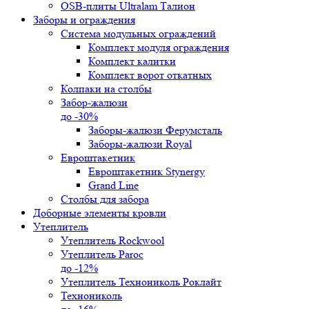
OSB-плиты Ultralam Талион
Заборы и ограждения
Система модульных ограждений
Комплект модуля ограждения
Комплект калитки
Комплект ворот откатных
Колпаки на столбы
Забор-жалюзи
до -30%
Заборы-жалюзи Ферумсталь
Заборы-жалюзи Royal
Евроштакетник
Евроштакетник Stynergy
Grand Line
Столбы для забора
Доборные элементы кровли
Утеплитель
Утеплитель Rockwool
Утеплитель Paroc
до -12%
Утеплитель Технониколь Роклайт
Технониколь