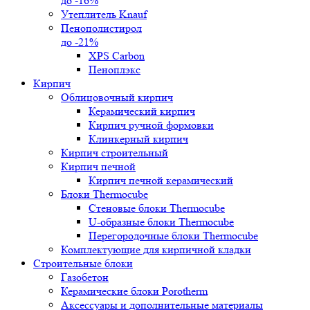
до -16%
Утеплитель Knauf
Пенополистирол
до -21%
XPS Carbon
Пеноплэкс
Кирпич
Облицовочный кирпич
Керамический кирпич
Кирпич ручной формовки
Клинкерный кирпич
Кирпич строительный
Кирпич печной
Кирпич печной керамический
Блоки Thermocube
Стеновые блоки Thermocube
U-образные блоки Thermocube
Перегородочные блоки Thermocube
Комплектующие для кирпичной кладки
Строительные блоки
Газобетон
Керамические блоки Porotherm
Аксессуары и дополнительные материалы