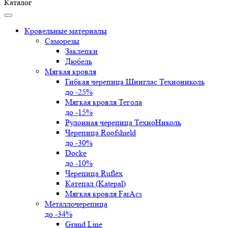
Каталог
Кровельные материалы
Саморезы
Заклепки
Дюбель
Мягкая кровля
Гибкая черепица Шинглас Технониколь
до -25%
Мягкая кровля Тегола
до -15%
Рулонная черепица ТехноНиколь
Черепица Roofshield
до -30%
Docke
до -10%
Черепица Ruflex
Катепал (Katepal)
Мягкая кровля FarAcs
Металлочерепица
до -34%
Grand Line