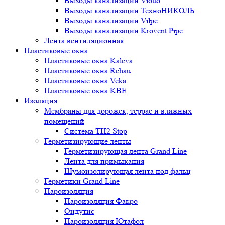
Выходы канализации Viotto
Выходы канализации ТехноНИКОЛЬ
Выходы канализации Vilpe
Выходы канализации Krovent Pipe
Лента вентиляционная
Пластиковые окна
Пластиковые окна Kaleva
Пластиковые окна Rehau
Пластиковые окна Veka
Пластиковые окна KBE
Изоляция
Мембраны для дорожек, террас и влажных
помещений
Система TH2 Stop
Герметизирующие ленты
Герметизирующая лента Grand Line
Лента для примыкания
Шумоизолирующая лента под фальц
Герметики Grand Line
Пароизоляция
Пароизоляция Факро
Ондутис
Пароизоляция Ютафол