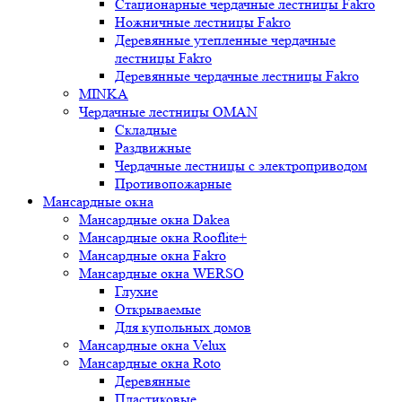
Стационарные чердачные лестницы Fakro
Ножничные лестницы Fakro
Деревянные утепленные чердачные
лестницы Fakro
Деревянные чердачные лестницы Fakro
MINKA
Чердачные лестницы OMAN
Складные
Раздвижные
Чердачные лестницы с электроприводом
Противопожарные
Мансардные окна
Мансардные окна Dakea
Мансардные окна Rooflite+
Мансардные окна Fakro
Мансардные окна WERSO
Глухие
Открываемые
Для купольных домов
Мансардные окна Velux
Мансардные окна Roto
Деревянные
Пластиковые