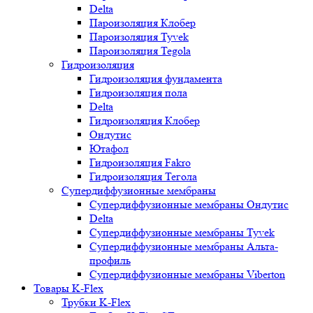
Delta
Пароизоляция Клобер
Пароизоляция Tyvek
Пароизоляция Tegola
Гидроизоляция
Гидроизоляция фундамента
Гидроизоляция пола
Delta
Гидроизоляция Клобер
Ондутис
Ютафол
Гидроизоляция Fakro
Гидроизоляция Тегола
Супердиффузионные мембраны
Супердиффузионные мембраны Ондутис
Delta
Супердиффузионные мембраны Tyvek
Супердиффузионные мембраны Альта-
профиль
Супердиффузионные мембраны Viberton
Товары K-Flex
Трубки K-Flex