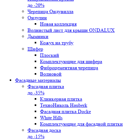
до -20%
Черепица Ондувилла
Ондулин
Новая коллекция
Волнистый лист для крыши ONDALUX
Дымники
Кожух на трубу
Шифер
Плоский
Комплектующие для шифера
Фиброцементная черепица
Волновой
Фасадные материалы
Фасадная плитка
до -35%
Клинкерная плитка
ТехноНиколь Hauberk
Фасадная плитка Docke
White Hills
Комплектующие для фасадной плитки
Фасадная доска
до -15%