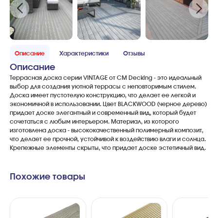
Описание
Характеристики
Отзывы
Описание
Террасная
доска
серии
VINTAGE
от
CM
Decking
-
это
идеальный
выбор
для
создания
уютной
террасы
с
неповторимым
стилем
.
Доска
имеет
пустотелую
конструкцию
,
что
делает
ее
легкой
и
экономичной
в
использовании
.
Цвет
BLACKWOOD
(
черное
дерево
)
придает
доске
элегантный
и
современный
вид
,
который
будет
сочетаться
с
любым
интерьером
.
Материал
,
из
которого
изготовлена
доска
-
высококачественный
полимерный
композит
,
что
делает
ее
прочной
,
устойчивой
к
воздействию
влаги
и
солнца
.
Крепежные
элементы
скрыты
,
что
придает
доске
эстетичный
вид
.
Похожие товары