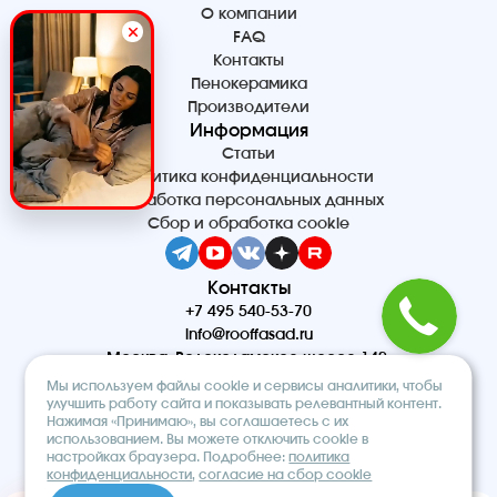
О компании
FAQ
Контакты
Пенокерамика
Производители
Информация
Статьи
Политика конфиденциальности
Обработка персональных данных
Сбор и обработка cookie
Контакты
+7 495 540-53-70
info@rooffasad.ru
Москва, Волоколамское шоссе 142,
офис 606, 6 этаж
Мы используем файлы cookie и сервисы аналитики, чтобы
Реквизиты
улучшить работу сайта и показывать релевантный контент.
Нажимая «Принимаю», вы соглашаетесь с их
ООО “ПТК “Титан”
использованием. Вы можете отключить cookie в
ОГРН 1227700212475
настройках браузера. Подробнее:
политика
ИНН 9710097508
конфиденциальности
,
согласие на сбор cookie