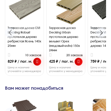
Террасная доска CM
Террасная доска
Террасная д
Decking Robust
Decking Urban
Decking Vint
пустотелая дерево
пустотелая дерево
пустотелая 
ребристая Ясень 140х
вельвет Орех
ребристая Ч
25мм
(медовый клён) 150х
дерево 140х
24мм
10 заказов
20 заказов
1
829 ₽ / пог. м.
425 ₽ / пог. м.
759 ₽ / пог.
Цену и наличие
Цену и наличие
Цену и наличи
уточняйте у менеджера
уточняйте у менеджера
уточняйте у 
Вам может понадобиться