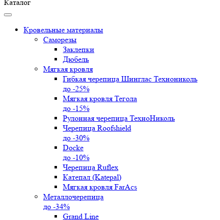
Каталог
Кровельные материалы
Саморезы
Заклепки
Дюбель
Мягкая кровля
Гибкая черепица Шинглас Технониколь
до -25%
Мягкая кровля Тегола
до -15%
Рулонная черепица ТехноНиколь
Черепица Roofshield
до -30%
Docke
до -10%
Черепица Ruflex
Катепал (Katepal)
Мягкая кровля FarAcs
Металлочерепица
до -34%
Grand Line