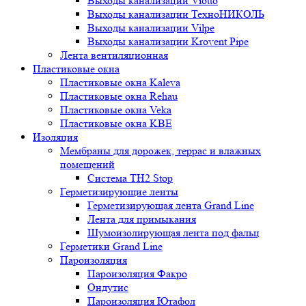
Выходы канализации Viotto
Выходы канализации ТехноНИКОЛЬ
Выходы канализации Vilpe
Выходы канализации Krovent Pipe
Лента вентиляционная
Пластиковые окна
Пластиковые окна Kaleva
Пластиковые окна Rehau
Пластиковые окна Veka
Пластиковые окна KBE
Изоляция
Мембраны для дорожек, террас и влажных
помещений
Система TH2 Stop
Герметизирующие ленты
Герметизирующая лента Grand Line
Лента для примыкания
Шумоизолирующая лента под фальц
Герметики Grand Line
Пароизоляция
Пароизоляция Факро
Ондутис
Пароизоляция Ютафол