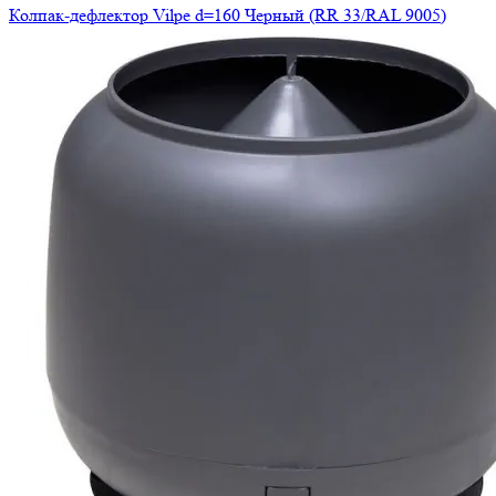
Колпак-дефлектор Vilpe d=160 Черный (RR 33/RAL 9005)