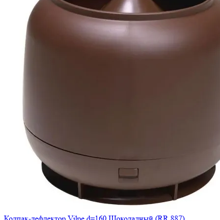
Колпак-дефлектор Vilpe d=160 Шоколадный (RR 887)