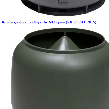
Колпак-дефлектор Vilpe d=160 Серый (RR 23/RAL 7015)