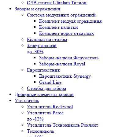
OSB-плиты Ultralam Талион
Заборы и ограждения
Система модульных ограждений
Комплект модуля ограждения
Комплект калитки
Комплект ворот откатных
Колпаки на столбы
Забор-жалюзи
до -30%
Заборы-жалюзи Ферумсталь
Заборы-жалюзи Royal
Евроштакетник
Евроштакетник Stynergy
Grand Line
Столбы для забора
Доборные элементы кровли
Утеплитель
Утеплитель Rockwool
Утеплитель Paroc
до -12%
Утеплитель Технониколь Роклайт
Технониколь