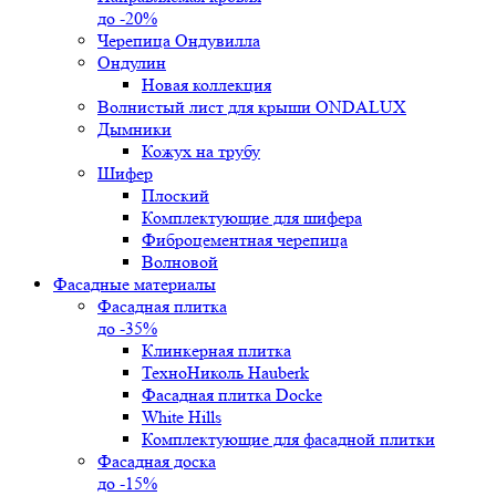
до -20%
Черепица Ондувилла
Ондулин
Новая коллекция
Волнистый лист для крыши ONDALUX
Дымники
Кожух на трубу
Шифер
Плоский
Комплектующие для шифера
Фиброцементная черепица
Волновой
Фасадные материалы
Фасадная плитка
до -35%
Клинкерная плитка
ТехноНиколь Hauberk
Фасадная плитка Docke
White Hills
Комплектующие для фасадной плитки
Фасадная доска
до -15%