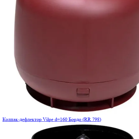
Колпак-дефлектор Vilpe d=160 Бордо (RR 798)