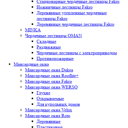
Стационарные чердачные лестницы Fakro
Ножничные лестницы Fakro
Деревянные утепленные чердачные
лестницы Fakro
Деревянные чердачные лестницы Fakro
MINKA
Чердачные лестницы OMAN
Складные
Раздвижные
Чердачные лестницы с электроприводом
Противопожарные
Мансардные окна
Мансардные окна Dakea
Мансардные окна Rooflite+
Мансардные окна Fakro
Мансардные окна WERSO
Глухие
Открываемые
Для купольных домов
Мансардные окна Velux
Мансардные окна Roto
Деревянные
Пластиковые