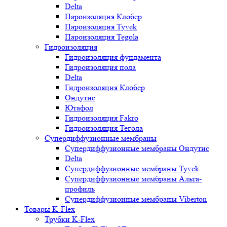
Delta
Пароизоляция Клобер
Пароизоляция Tyvek
Пароизоляция Tegola
Гидроизоляция
Гидроизоляция фундамента
Гидроизоляция пола
Delta
Гидроизоляция Клобер
Ондутис
Ютафол
Гидроизоляция Fakro
Гидроизоляция Тегола
Супердиффузионные мембраны
Супердиффузионные мембраны Ондутис
Delta
Супердиффузионные мембраны Tyvek
Супердиффузионные мембраны Альта-
профиль
Супердиффузионные мембраны Viberton
Товары K-Flex
Трубки K-Flex