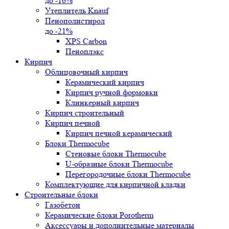
до -16%
Утеплитель Knauf
Пенополистирол
до -21%
XPS Carbon
Пеноплэкс
Кирпич
Облицовочный кирпич
Керамический кирпич
Кирпич ручной формовки
Клинкерный кирпич
Кирпич строительный
Кирпич печной
Кирпич печной керамический
Блоки Thermocube
Стеновые блоки Thermocube
U-образные блоки Thermocube
Перегородочные блоки Thermocube
Комплектующие для кирпичной кладки
Строительные блоки
Газобетон
Керамические блоки Porotherm
Аксессуары и дополнительные материалы