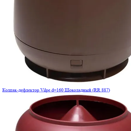
Колпак-дефлектор Vilpe d=160 Шоколадный (RR 887)