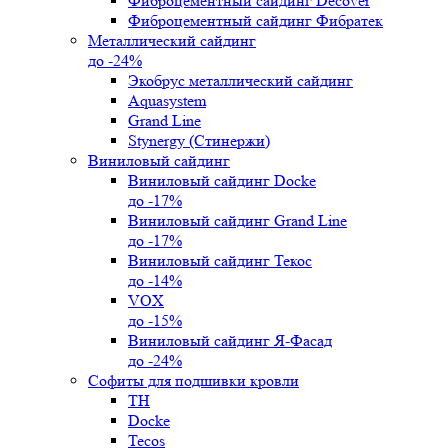
Фиброцементный сайдинг Decover
Фиброцементный сайдинг Фибратек
Металлический сайдинг
до -24%
Экобрус металлический сайдинг
Aquasystem
Grand Line
Stynergy (Стинержи)
Виниловый сайдинг
Виниловый сайдинг Docke
до -17%
Виниловый сайдинг Grand Line
до -17%
Виниловый сайдинг Текос
до -14%
VOX
до -15%
Виниловый сайдинг Я-Фасад
до -24%
Софиты для подшивки кровли
ТН
Docke
Tecos