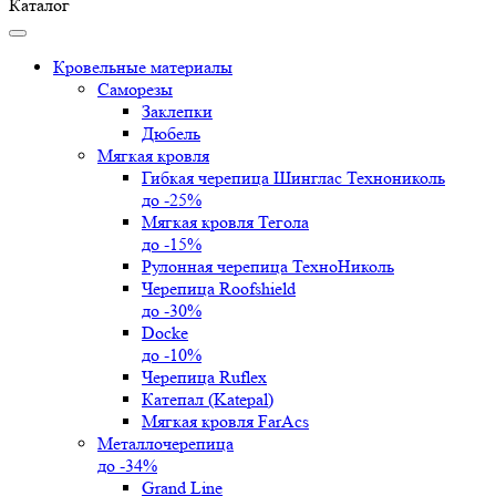
Каталог
Кровельные материалы
Саморезы
Заклепки
Дюбель
Мягкая кровля
Гибкая черепица Шинглас Технониколь
до -25%
Мягкая кровля Тегола
до -15%
Рулонная черепица ТехноНиколь
Черепица Roofshield
до -30%
Docke
до -10%
Черепица Ruflex
Катепал (Katepal)
Мягкая кровля FarAcs
Металлочерепица
до -34%
Grand Line