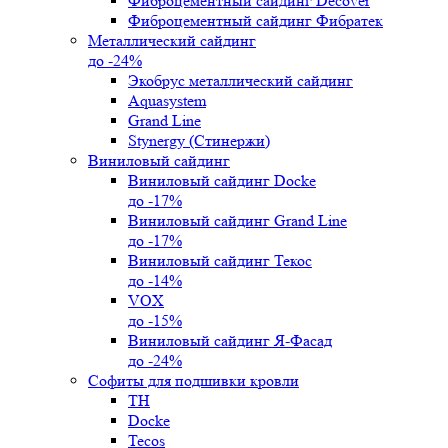
Фиброцементный сайдинг Decover
Фиброцементный сайдинг Фибратек
Металлический сайдинг
до -24%
Экобрус металлический сайдинг
Aquasystem
Grand Line
Stynergy (Стинержи)
Виниловый сайдинг
Виниловый сайдинг Docke
до -17%
Виниловый сайдинг Grand Line
до -17%
Виниловый сайдинг Текос
до -14%
VOX
до -15%
Виниловый сайдинг Я-Фасад
до -24%
Софиты для подшивки кровли
ТН
Docke
Tecos