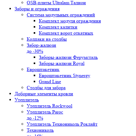
OSB-плиты Ultralam Талион
Заборы и ограждения
Система модульных ограждений
Комплект модуля ограждения
Комплект калитки
Комплект ворот откатных
Колпаки на столбы
Забор-жалюзи
до -30%
Заборы-жалюзи Ферумсталь
Заборы-жалюзи Royal
Евроштакетник
Евроштакетник Stynergy
Grand Line
Столбы для забора
Доборные элементы кровли
Утеплитель
Утеплитель Rockwool
Утеплитель Paroc
до -12%
Утеплитель Технониколь Роклайт
Технониколь