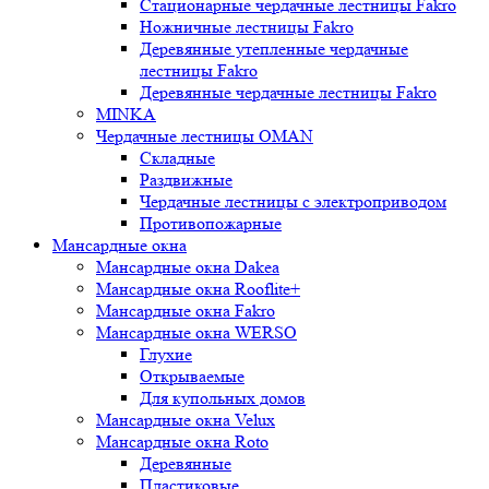
Стационарные чердачные лестницы Fakro
Ножничные лестницы Fakro
Деревянные утепленные чердачные
лестницы Fakro
Деревянные чердачные лестницы Fakro
MINKA
Чердачные лестницы OMAN
Складные
Раздвижные
Чердачные лестницы с электроприводом
Противопожарные
Мансардные окна
Мансардные окна Dakea
Мансардные окна Rooflite+
Мансардные окна Fakro
Мансардные окна WERSO
Глухие
Открываемые
Для купольных домов
Мансардные окна Velux
Мансардные окна Roto
Деревянные
Пластиковые