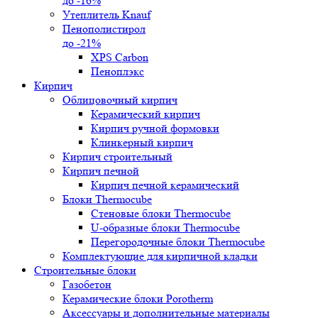
до -16%
Утеплитель Knauf
Пенополистирол
до -21%
XPS Carbon
Пеноплэкс
Кирпич
Облицовочный кирпич
Керамический кирпич
Кирпич ручной формовки
Клинкерный кирпич
Кирпич строительный
Кирпич печной
Кирпич печной керамический
Блоки Thermocube
Стеновые блоки Thermocube
U-образные блоки Thermocube
Перегородочные блоки Thermocube
Комплектующие для кирпичной кладки
Строительные блоки
Газобетон
Керамические блоки Porotherm
Аксессуары и дополнительные материалы