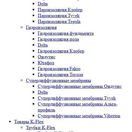
Delta
Пароизоляция Клобер
Пароизоляция Tyvek
Пароизоляция Tegola
Гидроизоляция
Гидроизоляция фундамента
Гидроизоляция пола
Delta
Гидроизоляция Клобер
Ондутис
Ютафол
Гидроизоляция Fakro
Гидроизоляция Тегола
Супердиффузионные мембраны
Супердиффузионные мембраны Ондутис
Delta
Супердиффузионные мембраны Tyvek
Супердиффузионные мембраны Альта-
профиль
Супердиффузионные мембраны Viberton
Товары K-Flex
Трубки K-Flex