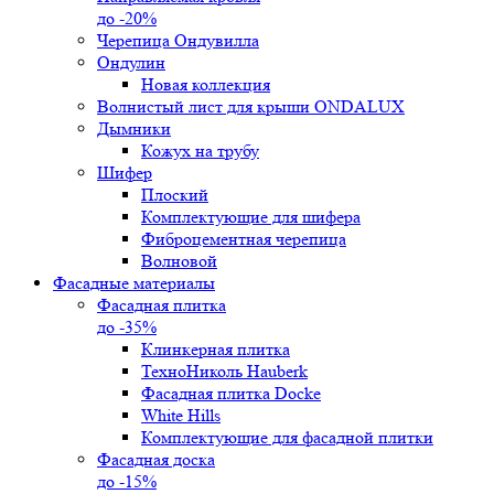
до -20%
Черепица Ондувилла
Ондулин
Новая коллекция
Волнистый лист для крыши ONDALUX
Дымники
Кожух на трубу
Шифер
Плоский
Комплектующие для шифера
Фиброцементная черепица
Волновой
Фасадные материалы
Фасадная плитка
до -35%
Клинкерная плитка
ТехноНиколь Hauberk
Фасадная плитка Docke
White Hills
Комплектующие для фасадной плитки
Фасадная доска
до -15%