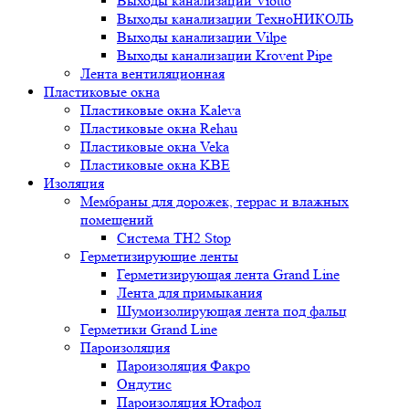
Выходы канализации Viotto
Выходы канализации ТехноНИКОЛЬ
Выходы канализации Vilpe
Выходы канализации Krovent Pipe
Лента вентиляционная
Пластиковые окна
Пластиковые окна Kaleva
Пластиковые окна Rehau
Пластиковые окна Veka
Пластиковые окна KBE
Изоляция
Мембраны для дорожек, террас и влажных
помещений
Система TH2 Stop
Герметизирующие ленты
Герметизирующая лента Grand Line
Лента для примыкания
Шумоизолирующая лента под фальц
Герметики Grand Line
Пароизоляция
Пароизоляция Факро
Ондутис
Пароизоляция Ютафол