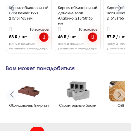
Кирпич облицовочный
Кирпич облицовочный
Кирпич обли
Hans Bekker 1921,
Донские зори
Hans Bekker 1
215*51*65 мм
Алабино, 215*50*65
215*51*65 мм
мм
10 заказов
10 заказов
2
53 ₽ / шт
46 ₽ / шт
57 ₽ / шт
Цену и наличие
Цену и наличие
Цену и наличи
уточняйте у менеджера
уточняйте у менеджера
уточняйте у 
Вам может понадобиться
Облицовочный кирпич
Строительные блоки
OSB пл