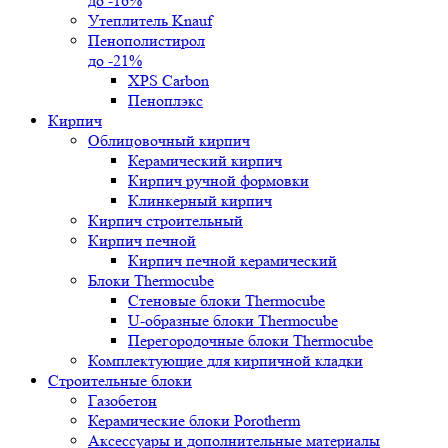
до -16%
Утеплитель Knauf
Пенополистирол
до -21%
XPS Carbon
Пеноплэкс
Кирпич
Облицовочный кирпич
Керамический кирпич
Кирпич ручной формовки
Клинкерный кирпич
Кирпич строительный
Кирпич печной
Кирпич печной керамический
Блоки Thermocube
Стеновые блоки Thermocube
U-образные блоки Thermocube
Перегородочные блоки Thermocube
Комплектующие для кирпичной кладки
Строительные блоки
Газобетон
Керамические блоки Porotherm
Аксессуары и дополнительные материалы