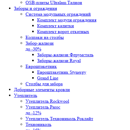
OSB-плиты Ultralam Талион
Заборы и ограждения
Система модульных ограждений
Комплект модуля ограждения
Комплект калитки
Комплект ворот откатных
Колпаки на столбы
Забор-жалюзи
до -30%
Заборы-жалюзи Ферумсталь
Заборы-жалюзи Royal
Евроштакетник
Евроштакетник Stynergy
Grand Line
Столбы для забора
Доборные элементы кровли
Утеплитель
Утеплитель Rockwool
Утеплитель Paroc
до -12%
Утеплитель Технониколь Роклайт
Технониколь