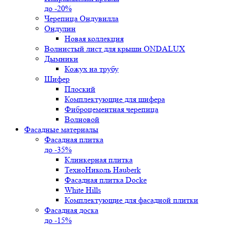
до -20%
Черепица Ондувилла
Ондулин
Новая коллекция
Волнистый лист для крыши ONDALUX
Дымники
Кожух на трубу
Шифер
Плоский
Комплектующие для шифера
Фиброцементная черепица
Волновой
Фасадные материалы
Фасадная плитка
до -35%
Клинкерная плитка
ТехноНиколь Hauberk
Фасадная плитка Docke
White Hills
Комплектующие для фасадной плитки
Фасадная доска
до -15%