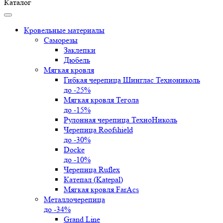
Каталог
Кровельные материалы
Саморезы
Заклепки
Дюбель
Мягкая кровля
Гибкая черепица Шинглас Технониколь
до -25%
Мягкая кровля Тегола
до -15%
Рулонная черепица ТехноНиколь
Черепица Roofshield
до -30%
Docke
до -10%
Черепица Ruflex
Катепал (Katepal)
Мягкая кровля FarAcs
Металлочерепица
до -34%
Grand Line