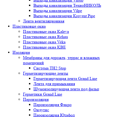
Выходы канализации Viotto
Выходы канализации ТехноНИКОЛЬ
Выходы канализации Vilpe
Выходы канализации Krovent Pipe
Лента вентиляционная
Пластиковые окна
Пластиковые окна Kaleva
Пластиковые окна Rehau
Пластиковые окна Veka
Пластиковые окна KBE
Изоляция
Мембраны для дорожек, террас и влажных
помещений
Система TH2 Stop
Герметизирующие ленты
Герметизирующая лента Grand Line
Лента для примыкания
Шумоизолирующая лента под фальц
Герметики Grand Line
Пароизоляция
Пароизоляция Факро
Ондутис
Пароизоляция Ютафол