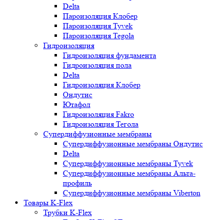
Delta
Пароизоляция Клобер
Пароизоляция Tyvek
Пароизоляция Tegola
Гидроизоляция
Гидроизоляция фундамента
Гидроизоляция пола
Delta
Гидроизоляция Клобер
Ондутис
Ютафол
Гидроизоляция Fakro
Гидроизоляция Тегола
Супердиффузионные мембраны
Супердиффузионные мембраны Ондутис
Delta
Супердиффузионные мембраны Tyvek
Супердиффузионные мембраны Альта-
профиль
Супердиффузионные мембраны Viberton
Товары K-Flex
Трубки K-Flex