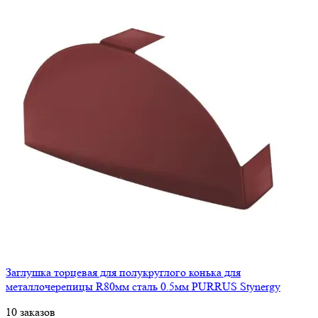
Заглушка торцевая для полукруглого конька для
металлочерепицы R80мм сталь 0.5мм PURRUS Stynergy
10 заказов