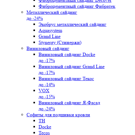
Фиброцементный сайдинг Decover
Фиброцементный сайдинг Фибратек
Металлический сайдинг
до -24%
Экобрус металлический сайдинг
Aquasystem
Grand Line
Stynergy (Стинержи)
Виниловый сайдинг
Виниловый сайдинг Docke
до -17%
Виниловый сайдинг Grand Line
до -17%
Виниловый сайдинг Текос
до -14%
VOX
до -15%
Виниловый сайдинг Я-Фасад
до -24%
Софиты для подшивки кровли
ТН
Docke
Tecos