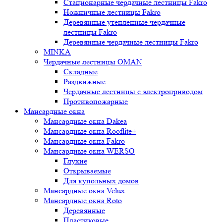
Стационарные чердачные лестницы Fakro
Ножничные лестницы Fakro
Деревянные утепленные чердачные
лестницы Fakro
Деревянные чердачные лестницы Fakro
MINKA
Чердачные лестницы OMAN
Складные
Раздвижные
Чердачные лестницы с электроприводом
Противопожарные
Мансардные окна
Мансардные окна Dakea
Мансардные окна Rooflite+
Мансардные окна Fakro
Мансардные окна WERSO
Глухие
Открываемые
Для купольных домов
Мансардные окна Velux
Мансардные окна Roto
Деревянные
Пластиковые