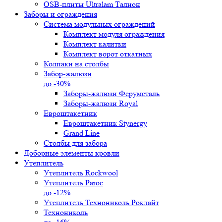
OSB-плиты Ultralam Талион
Заборы и ограждения
Система модульных ограждений
Комплект модуля ограждения
Комплект калитки
Комплект ворот откатных
Колпаки на столбы
Забор-жалюзи
до -30%
Заборы-жалюзи Ферумсталь
Заборы-жалюзи Royal
Евроштакетник
Евроштакетник Stynergy
Grand Line
Столбы для забора
Доборные элементы кровли
Утеплитель
Утеплитель Rockwool
Утеплитель Paroc
до -12%
Утеплитель Технониколь Роклайт
Технониколь