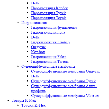
Delta
Пароизоляция Клобер
Пароизоляция Tyvek
Пароизоляция Tegola
Гидроизоляция
Гидроизоляция фундамента
Гидроизоляция пола
Delta
Гидроизоляция Клобер
Ондутис
Ютафол
Гидроизоляция Fakro
Гидроизоляция Тегола
Супердиффузионные мембраны
Супердиффузионные мембраны Ондутис
Delta
Супердиффузионные мембраны Tyvek
Супердиффузионные мембраны Альта-
профиль
Супердиффузионные мембраны Viberton
Товары K-Flex
Трубки K-Flex