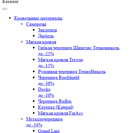
Каталог
Кровельные материалы
Саморезы
Заклепки
Дюбель
Мягкая кровля
Гибкая черепица Шинглас Технониколь
до -25%
Мягкая кровля Тегола
до -15%
Рулонная черепица ТехноНиколь
Черепица Roofshield
до -30%
Docke
до -10%
Черепица Ruflex
Катепал (Katepal)
Мягкая кровля FarAcs
Металлочерепица
до -34%
Grand Line