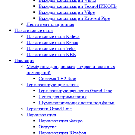
Выходы канализации Viotto
Выходы канализации ТехноНИКОЛЬ
Выходы канализации Vilpe
Выходы канализации Krovent Pipe
Лента вентиляционная
Пластиковые окна
Пластиковые окна Kaleva
Пластиковые окна Rehau
Пластиковые окна Veka
Пластиковые окна KBE
Изоляция
Мембраны для дорожек, террас и влажных
помещений
Система TH2 Stop
Герметизирующие ленты
Герметизирующая лента Grand Line
Лента для примыкания
Шумоизолирующая лента под фальц
Герметики Grand Line
Пароизоляция
Пароизоляция Факро
Ондутис
Пароизоляция Ютафол