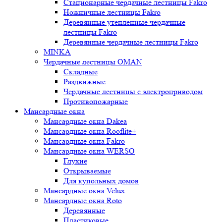
Стационарные чердачные лестницы Fakro
Ножничные лестницы Fakro
Деревянные утепленные чердачные
лестницы Fakro
Деревянные чердачные лестницы Fakro
MINKA
Чердачные лестницы OMAN
Складные
Раздвижные
Чердачные лестницы с электроприводом
Противопожарные
Мансардные окна
Мансардные окна Dakea
Мансардные окна Rooflite+
Мансардные окна Fakro
Мансардные окна WERSO
Глухие
Открываемые
Для купольных домов
Мансардные окна Velux
Мансардные окна Roto
Деревянные
Пластиковые