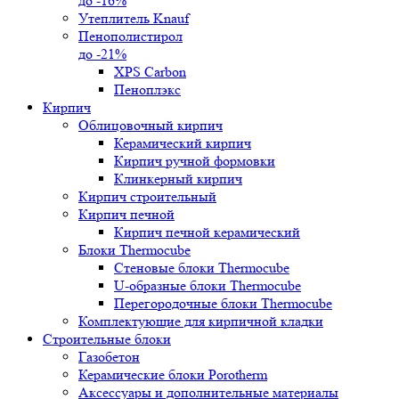
до -16%
Утеплитель Knauf
Пенополистирол
до -21%
XPS Carbon
Пеноплэкс
Кирпич
Облицовочный кирпич
Керамический кирпич
Кирпич ручной формовки
Клинкерный кирпич
Кирпич строительный
Кирпич печной
Кирпич печной керамический
Блоки Thermocube
Стеновые блоки Thermocube
U-образные блоки Thermocube
Перегородочные блоки Thermocube
Комплектующие для кирпичной кладки
Строительные блоки
Газобетон
Керамические блоки Porotherm
Аксессуары и дополнительные материалы