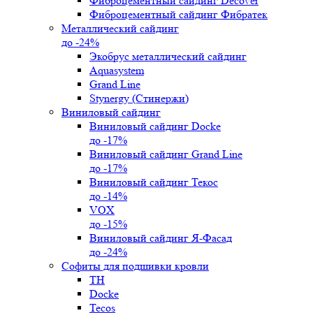
Фиброцементный сайдинг Decover
Фиброцементный сайдинг Фибратек
Металлический сайдинг
до -24%
Экобрус металлический сайдинг
Aquasystem
Grand Line
Stynergy (Стинержи)
Виниловый сайдинг
Виниловый сайдинг Docke
до -17%
Виниловый сайдинг Grand Line
до -17%
Виниловый сайдинг Текос
до -14%
VOX
до -15%
Виниловый сайдинг Я-Фасад
до -24%
Софиты для подшивки кровли
ТН
Docke
Tecos