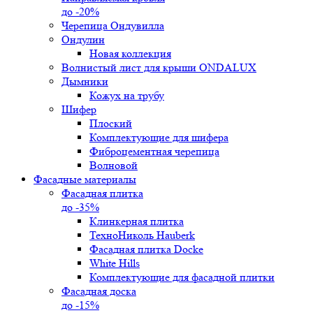
до -20%
Черепица Ондувилла
Ондулин
Новая коллекция
Волнистый лист для крыши ONDALUX
Дымники
Кожух на трубу
Шифер
Плоский
Комплектующие для шифера
Фиброцементная черепица
Волновой
Фасадные материалы
Фасадная плитка
до -35%
Клинкерная плитка
ТехноНиколь Hauberk
Фасадная плитка Docke
White Hills
Комплектующие для фасадной плитки
Фасадная доска
до -15%