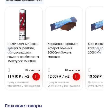
Подкладочный ковер
Карнизная черепица
Карнизная ч
Katepal SuperBase,
Katepal Зеленый
Katepal Крас
самоклеящаяся
20000мм Зелень
20000мм
полоса, прибивается
моховая
15м2/упак 15000мм
10 заказов
10 заказов
1
11 910 ₽ / м2
12 059 ₽ / м2
10 539 ₽ / 
Цену и наличие
Цену и наличие
Цену и наличи
уточняйте у менеджера
уточняйте у менеджера
уточняйте у 
Похожие товары