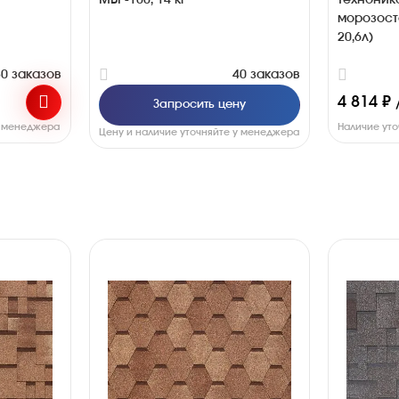
МБР-100, 14 кг
Техноник
морозост
20,6л)
30 заказов
40 заказов
4 814 ₽ 
Запросить цену
у менеджера
Наличие ут
Цену и наличие уточняйте у менеджера