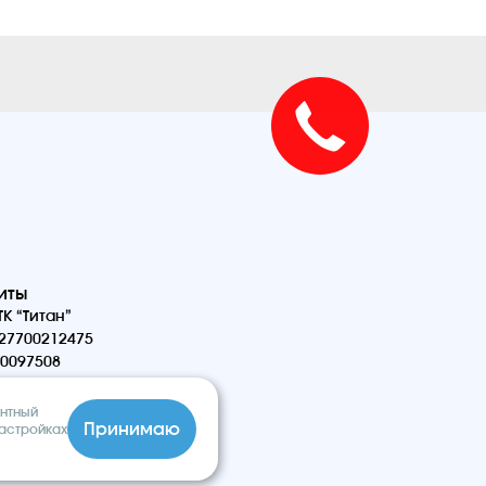
иты
К “Титан”
27700212475
0097508
антный
Принимаю
настройках