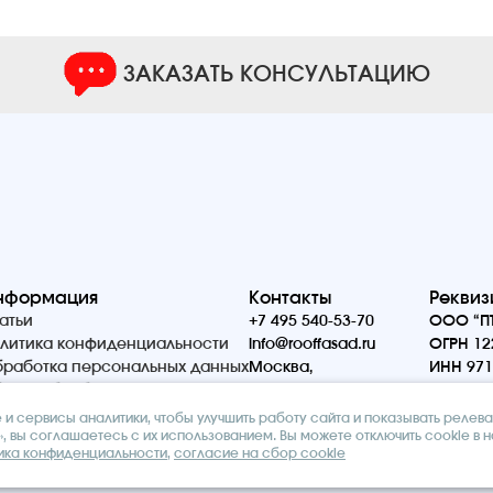
ЗАКАЗАТЬ КОНСУЛЬТАЦИЮ
нформация
Контакты
Реквиз
атьи
+7 495 540-53-70
ООО “ПТ
литика конфиденциальности
info@rooffasad.ru
ОГРН 12
работка персональных данных
Москва,
ИНН 971
ор и обработка cookie
Волоколамское шоссе
142, офис 606, 6 этаж
и сервисы аналитики, чтобы улучшить работу сайта и показывать релев
, вы соглашаетесь с их использованием. Вы можете отключить cookie в 
ика конфиденциальности
,
согласие на сбор cookie