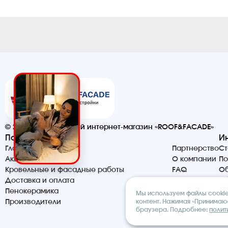
© 2026. Строительный интернет-магазин «ROOF&FACADE»
Помощь
И
Главная
Партнерство
Ст
Акции и скидки
О компании
По
Кровельные и фасадные работы
FAQ
Об
Доставка и оплата
Контакты
Сб
Пенокерамика
Мы используем файлы cookie 
контент. Нажимая «Принимаю»
Производители
браузера. Подробнее:
полит