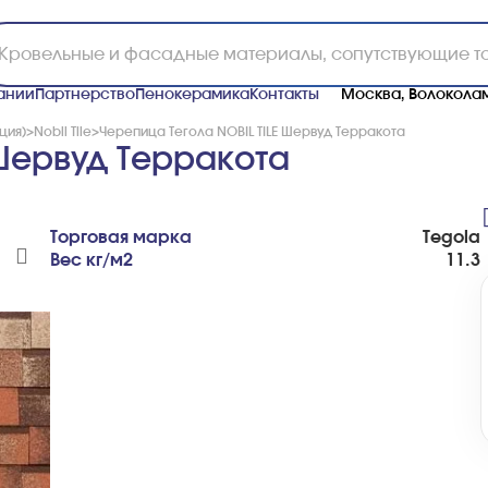
ании
Партнерство
Пенокерамика
Контакты
Москва, Волоколам
ция)
>
Nobil Tile
>
Черепица Тегола NOBIL TILE Шервуд Терракота
 Шервуд Терракота
Торговая марка
Tegola
Вес кг/м2
11.3