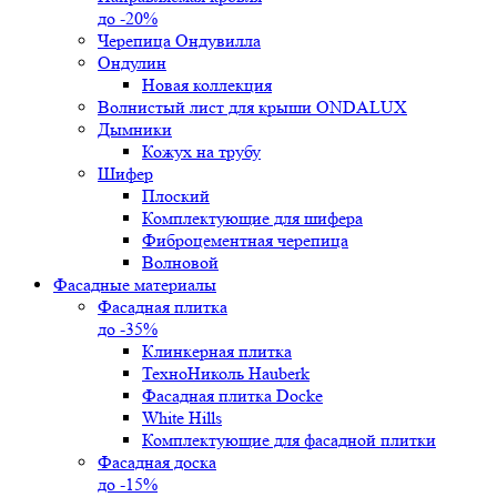
до -20%
Черепица Ондувилла
Ондулин
Новая коллекция
Волнистый лист для крыши ONDALUX
Дымники
Кожух на трубу
Шифер
Плоский
Комплектующие для шифера
Фиброцементная черепица
Волновой
Фасадные материалы
Фасадная плитка
до -35%
Клинкерная плитка
ТехноНиколь Hauberk
Фасадная плитка Docke
White Hills
Комплектующие для фасадной плитки
Фасадная доска
до -15%