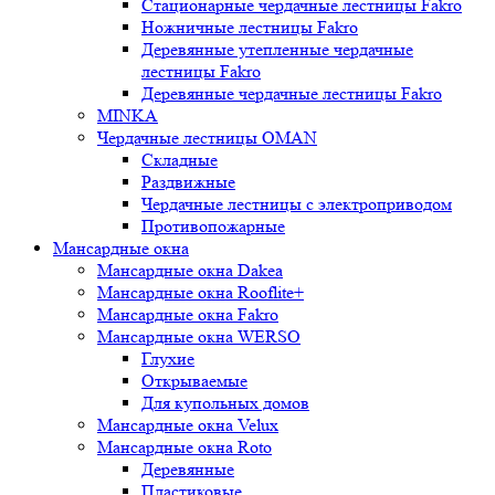
Стационарные чердачные лестницы Fakro
Ножничные лестницы Fakro
Деревянные утепленные чердачные
лестницы Fakro
Деревянные чердачные лестницы Fakro
MINKA
Чердачные лестницы OMAN
Складные
Раздвижные
Чердачные лестницы с электроприводом
Противопожарные
Мансардные окна
Мансардные окна Dakea
Мансардные окна Rooflite+
Мансардные окна Fakro
Мансардные окна WERSO
Глухие
Открываемые
Для купольных домов
Мансардные окна Velux
Мансардные окна Roto
Деревянные
Пластиковые