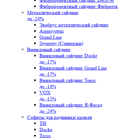
Фиброцементный сайдинг Decover
Фиброцементный сайдинг Фибратек
Металлический сайдинг
до -24%
Экобрус металлический сайдинг
Aquasystem
Grand Line
Stynergy (Стинержи)
Виниловый сайдинг
Виниловый сайдинг Docke
до -17%
Виниловый сайдинг Grand Line
до -17%
Виниловый сайдинг Текос
до -14%
VOX
до -15%
Виниловый сайдинг Я-Фасад
до -24%
Софиты для подшивки кровли
ТН
Docke
Tecos