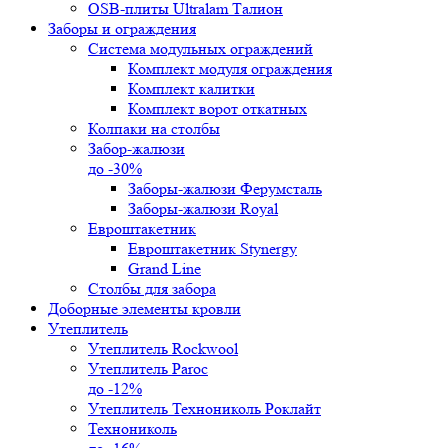
OSB-плиты Ultralam Талион
Заборы и ограждения
Система модульных ограждений
Комплект модуля ограждения
Комплект калитки
Комплект ворот откатных
Колпаки на столбы
Забор-жалюзи
до -30%
Заборы-жалюзи Ферумсталь
Заборы-жалюзи Royal
Евроштакетник
Евроштакетник Stynergy
Grand Line
Столбы для забора
Доборные элементы кровли
Утеплитель
Утеплитель Rockwool
Утеплитель Paroc
до -12%
Утеплитель Технониколь Роклайт
Технониколь