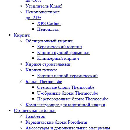
до -16%
Утеплитель Knauf
Пенополистирол
до -21%
XPS Carbon
Пеноплэкс
Кирпич
Облицовочный кирпич
Керамический кирпич
Кирпич ручной формовки
Клинкерный кирпич
Кирпич строительный
Кирпич печной
Кирпич печной керамический
Блоки Thermocube
Стеновые блоки Thermocube
U-образные блоки Thermocube
Перегородочные блоки Thermocube
Комплектующие для кирпичной кладки
Строительные блоки
Газобетон
Керамические блоки Porotherm
Аксессуары и дополнительные материалы