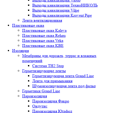
Выходы канализации Viotto
Выходы канализации ТехноНИКОЛЬ
Выходы канализации Vilpe
Выходы канализации Krovent Pipe
Лента вентиляционная
Пластиковые окна
Пластиковые окна Kaleva
Пластиковые окна Rehau
Пластиковые окна Veka
Пластиковые окна KBE
Изоляция
Мембраны для дорожек, террас и влажных
помещений
Система TH2 Stop
Герметизирующие ленты
Герметизирующая лента Grand Line
Лента для примыкания
Шумоизолирующая лента под фальц
Герметики Grand Line
Пароизоляция
Пароизоляция Факро
Ондутис
Пароизоляция Ютафол