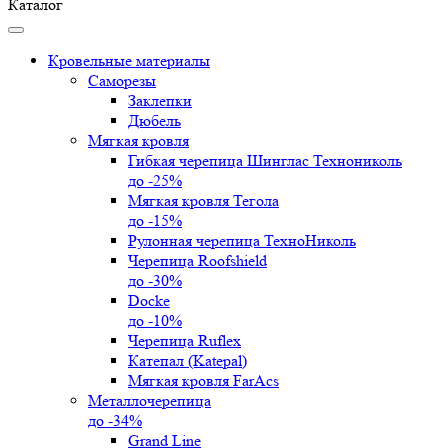
Каталог
Кровельные материалы
Саморезы
Заклепки
Дюбель
Мягкая кровля
Гибкая черепица Шинглас Технониколь
до -25%
Мягкая кровля Тегола
до -15%
Рулонная черепица ТехноНиколь
Черепица Roofshield
до -30%
Docke
до -10%
Черепица Ruflex
Катепал (Katepal)
Мягкая кровля FarAcs
Металлочерепица
до -34%
Grand Line