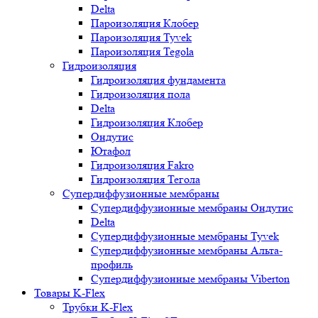
Delta
Пароизоляция Клобер
Пароизоляция Tyvek
Пароизоляция Tegola
Гидроизоляция
Гидроизоляция фундамента
Гидроизоляция пола
Delta
Гидроизоляция Клобер
Ондутис
Ютафол
Гидроизоляция Fakro
Гидроизоляция Тегола
Супердиффузионные мембраны
Супердиффузионные мембраны Ондутис
Delta
Супердиффузионные мембраны Tyvek
Супердиффузионные мембраны Альта-
профиль
Супердиффузионные мембраны Viberton
Товары K-Flex
Трубки K-Flex