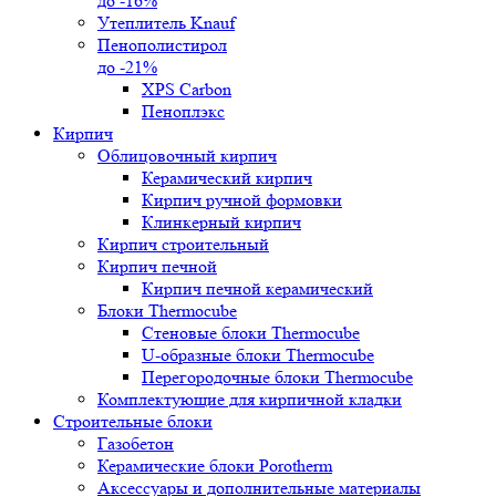
до -16%
Утеплитель Knauf
Пенополистирол
до -21%
XPS Carbon
Пеноплэкс
Кирпич
Облицовочный кирпич
Керамический кирпич
Кирпич ручной формовки
Клинкерный кирпич
Кирпич строительный
Кирпич печной
Кирпич печной керамический
Блоки Thermocube
Стеновые блоки Thermocube
U-образные блоки Thermocube
Перегородочные блоки Thermocube
Комплектующие для кирпичной кладки
Строительные блоки
Газобетон
Керамические блоки Porotherm
Аксессуары и дополнительные материалы