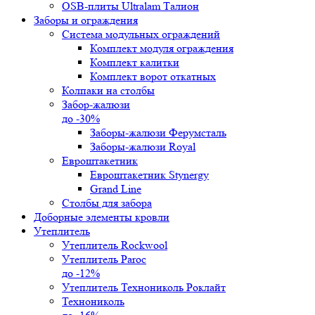
OSB-плиты Ultralam Талион
Заборы и ограждения
Система модульных ограждений
Комплект модуля ограждения
Комплект калитки
Комплект ворот откатных
Колпаки на столбы
Забор-жалюзи
до -30%
Заборы-жалюзи Ферумсталь
Заборы-жалюзи Royal
Евроштакетник
Евроштакетник Stynergy
Grand Line
Столбы для забора
Доборные элементы кровли
Утеплитель
Утеплитель Rockwool
Утеплитель Paroc
до -12%
Утеплитель Технониколь Роклайт
Технониколь