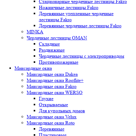
Стационарные чердачные лестницы Fakro
Ножничные лестницы Fakro
Деревянные утепленные чердачные
лестницы Fakro
Деревянные чердачные лестницы Fakro
MINKA
Чердачные лестницы OMAN
Складные
Раздвижные
Чердачные лестницы с электроприводом
Противопожарные
Мансардные окна
Мансардные окна Dakea
Мансардные окна Rooflite+
Мансардные окна Fakro
Мансардные окна WERSO
Глухие
Открываемые
Для купольных домов
Мансардные окна Velux
Мансардные окна Roto
Деревянные
Пластиковые