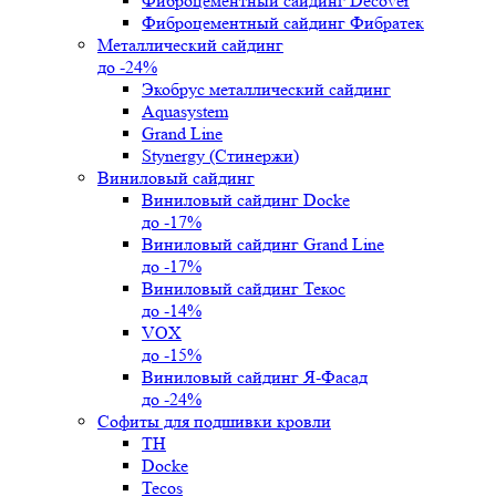
Фиброцементный сайдинг Decover
Фиброцементный сайдинг Фибратек
Металлический сайдинг
до -24%
Экобрус металлический сайдинг
Aquasystem
Grand Line
Stynergy (Стинержи)
Виниловый сайдинг
Виниловый сайдинг Docke
до -17%
Виниловый сайдинг Grand Line
до -17%
Виниловый сайдинг Текос
до -14%
VOX
до -15%
Виниловый сайдинг Я-Фасад
до -24%
Софиты для подшивки кровли
ТН
Docke
Tecos