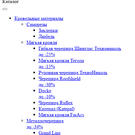
Каталог
Кровельные материалы
Саморезы
Заклепки
Дюбель
Мягкая кровля
Гибкая черепица Шинглас Технониколь
до -25%
Мягкая кровля Тегола
до -15%
Рулонная черепица ТехноНиколь
Черепица Roofshield
до -30%
Docke
до -10%
Черепица Ruflex
Катепал (Katepal)
Мягкая кровля FarAcs
Металлочерепица
до -34%
Grand Line