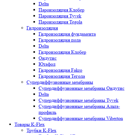
Delta
Пароизоляция Клобер
Пароизоляция Tyvek
Пароизоляция Tegola
Гидроизоляция
Гидроизоляция фундамента
Гидроизоляция пола
Delta
Гидроизоляция Клобер
Ондутис
Ютафол
Гидроизоляция Fakro
Гидроизоляция Тегола
Супердиффузионные мембраны
Супердиффузионные мембраны Ондутис
Delta
Супердиффузионные мембраны Tyvek
Супердиффузионные мембраны Альта-
профиль
Супердиффузионные мембраны Viberton
Товары K-Flex
Трубки K-Flex