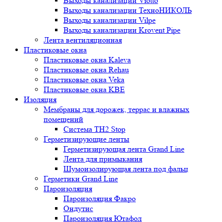
Выходы канализации Viotto
Выходы канализации ТехноНИКОЛЬ
Выходы канализации Vilpe
Выходы канализации Krovent Pipe
Лента вентиляционная
Пластиковые окна
Пластиковые окна Kaleva
Пластиковые окна Rehau
Пластиковые окна Veka
Пластиковые окна KBE
Изоляция
Мембраны для дорожек, террас и влажных
помещений
Система TH2 Stop
Герметизирующие ленты
Герметизирующая лента Grand Line
Лента для примыкания
Шумоизолирующая лента под фальц
Герметики Grand Line
Пароизоляция
Пароизоляция Факро
Ондутис
Пароизоляция Ютафол