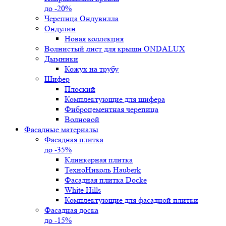
до -20%
Черепица Ондувилла
Ондулин
Новая коллекция
Волнистый лист для крыши ONDALUX
Дымники
Кожух на трубу
Шифер
Плоский
Комплектующие для шифера
Фиброцементная черепица
Волновой
Фасадные материалы
Фасадная плитка
до -35%
Клинкерная плитка
ТехноНиколь Hauberk
Фасадная плитка Docke
White Hills
Комплектующие для фасадной плитки
Фасадная доска
до -15%