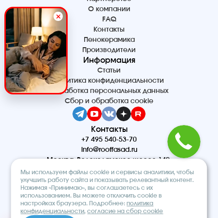
О компании
FAQ
Контакты
Пенокерамика
Производители
Информация
Статьи
Политика конфиденциальности
Обработка персональных данных
Сбор и обработка cookie
Контакты
+7 495 540-53-70
info@rooffasad.ru
Москва, Волоколамское шоссе 142,
офис 606, 6 этаж
Мы используем файлы cookie и сервисы аналитики, чтобы
Реквизиты
улучшить работу сайта и показывать релевантный контент.
Нажимая «Принимаю», вы соглашаетесь с их
ООО “ПТК “Титан”
использованием. Вы можете отключить cookie в
ОГРН 1227700212475
настройках браузера. Подробнее:
политика
ИНН 9710097508
конфиденциальности
,
согласие на сбор cookie