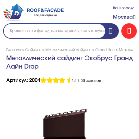
Ваш город:
Москва
Главная
>
Сайдинг
>
Металлический сайдинг
>
Grand Line
>
Металличе
Металлический сайдинг ЭкоБрус Гранд
Лайн Drap
Артикул: 2004
4.5
|
30 заказов