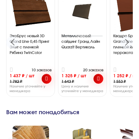
ЭкоБрус новый 3D
Металлический
Квадро Брус 
Grand Line 0,45 Принт
сайдинг Гранд Лайн
Grand Line 0,
Элит с пленкой
Quarzit Вертикаль
пленкой RAL 
Рябина TwinColor
терракота
10 заказов
20 заказов
1
1 437 ₽ / шт
1 325 ₽ / шт
1 252 ₽ / шт
1 782 ₽
1 643 ₽
1 553 ₽
Наличие уточняйте у
Цену и наличие
Наличие уточн
менеджера
уточняйте у менеджера
менеджера
Вам может понадобиться