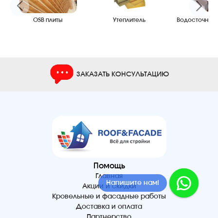
OSB плиты
Утеплитель
Водосточные
ЗАКАЗАТЬ КОНСУЛЬТАЦИЮ
Помощь
Главная
Напишите нам!
Акции и скидки
Кровельные и фасадные работы
Доставка и оплата
Партнерство