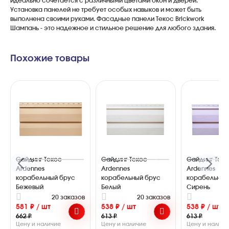
идеально сочетается с различными цветами окон и дверей.
Установка панелей не требует особых навыков и может быть
выполнена своими руками. Фасадные панели Текос Brickwork
Шампань - это надежное и стильное решение для любого здания.
Похожие товары
Сайдинг Текос
Сайдинг Текос
Сайдинг Тек
Ardennes
Ardennes
Ardennes
корабельный брус
корабельный брус
корабельный
Бежевый
Белый
Cирень
20 заказов
20 заказов
2
581 ₽ / шт
538 ₽ / шт
538 ₽ / шт
662 ₽
613 ₽
613 ₽
Цену и наличие
Цену и наличие
Цену и наличи