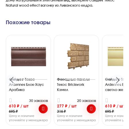
дому
натуральный
и
элегантный
вид
,
выберите
сайдинг
Текос
Natural
wood
effect
вагонку
из
Ливанского
кедра
.
Похожие товары
Сайдинг Текос
Фасадные панели
Сайдинг Тек
Ardennes Блок-Хаус
Текос Brickwork
Ardennes Бло
Арабика
Кэмел
светло-желт
30 заказов
20 заказов
2
610 ₽ / шт
277 ₽ / шт
610 ₽ / шт
695 ₽
316 ₽
695 ₽
Цену и наличие
Цену и наличие
Цену и наличи
уточняйте у менеджера
уточняйте у менеджера
уточняйте у 