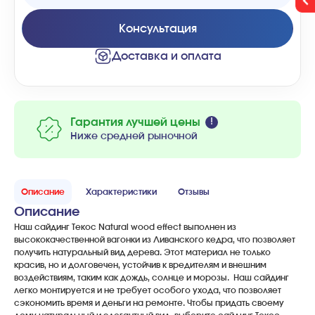
Консультация
Доставка и оплата
Гарантия лучшей цены
Ниже средней рыночной
Описание
Характеристики
Отзывы
Описание
Наш
сайдинг
Текос
Natural
wood
effect
выполнен
из
высококачественной
вагонки
из
Ливанского
кедра
,
что
позволяет
получить
натуральный
вид
дерева
.
Этот
материал
не
только
красив
,
но
и
долговечен
,
устойчив
к
вредителям
и
внешним
воздействиям
,
таким
как
дождь
,
солнце
и
морозы
.
Наш
сайдинг
легко
монтируется
и
не
требует
особого
ухода
,
что
позволяет
сэкономить
время
и
деньги
на
ремонте
.
Чтобы
придать
своему