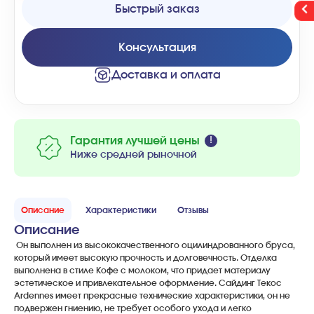
Быстрый заказ
Консультация
Доставка и оплата
Гарантия лучшей цены
Ниже средней рыночной
Описание
Характеристики
Отзывы
Описание
Он
выполнен
из
высококачественного
оцилиндрованного
бруса
,
который
имеет
высокую
прочность
и
долговечность
.
Отделка
выполнена
в
стиле
Кофе
с
молоком
,
что
придает
материалу
эстетическое
и
привлекательное
оформление
.
Сайдинг
Текос
Ardennes
имеет
прекрасные
технические
характеристики
,
он
не
подвержен
гниению
,
не
требует
особого
ухода
и
легко