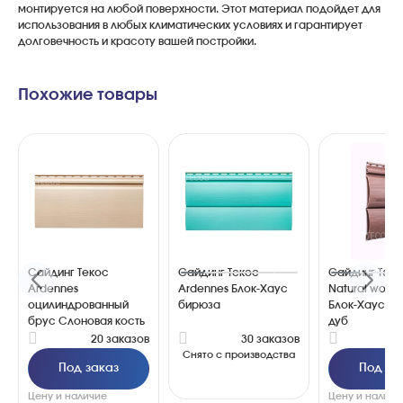
монтируется
на
любой
поверхности
.
Этот
материал
подойдет
для
использования
в
любых
климатических
условиях
и
гарантирует
долговечность
и
красоту
вашей
постройки
.
Похожие товары
Сайдинг Текос
Сайдинг Текос
Сайдинг Тек
Ardennes
Ardennes Блок-Хаус
Natural wood 
оцилиндрованный
бирюза
Блок-Хаус К
брус Слоновая кость
дуб
20 заказов
30 заказов
3
Снято с производства
Под заказ
Под за
Цену и наличие
Цену и наличи