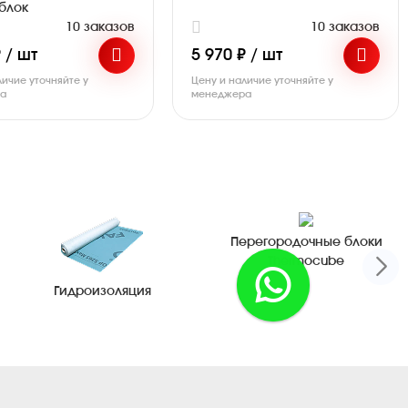
блок
10 заказов
10 заказов
 / шт
5 970 ₽ / шт
личие уточняйте у
Цену и наличие уточняйте у
ра
менеджера
Перегородочные блоки
Thermocube
Гидроизоляция