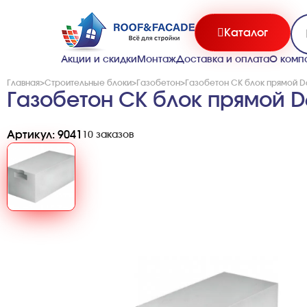
Каталог
Акции и скидки
Монтаж
Доставка и оплата
О комп
Главная
>
Строительные блоки
>
Газобетон
>
Газобетон СК блок прямой D
Газобетон СК блок прямой D6
Артикул: 9041
10 заказов