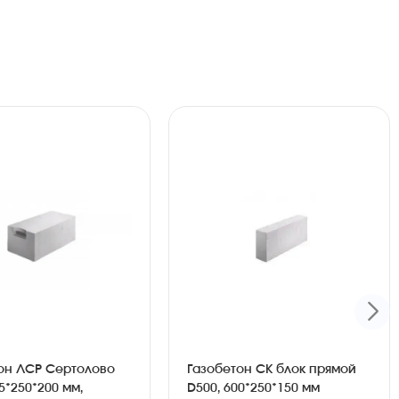
он ЛСР Сертолово
Газобетон СК блок прямой
5*250*200 мм,
D500, 600*250*150 мм