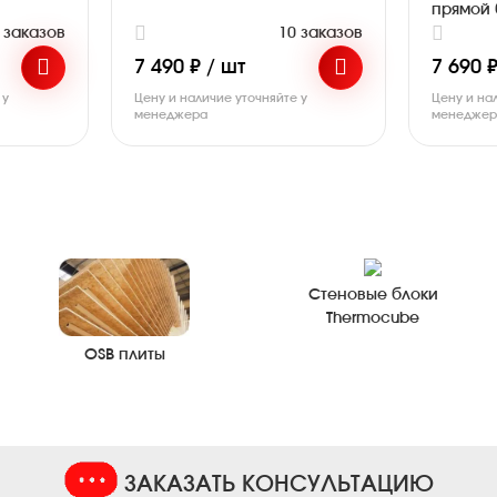
прямой 
 заказов
10 заказов
7 490 ₽ / шт
7 690 ₽
 у
Цену и наличие уточняйте у
Цену и на
менеджера
менедже
Стеновые блоки
Thermocube
OSB плиты
ЗАКАЗАТЬ КОНСУЛЬТАЦИЮ