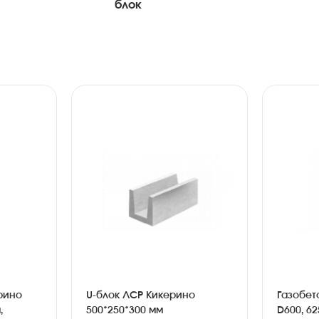
блок
рино
U-блок ЛСР Кикерино
Газобет
,
500*250*300 мм
D600, 62